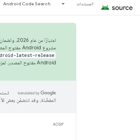
المستندات
Android Code Search
اعتبارًا من
مشروع Android مفتوح المصدر (AOSP) في الربعَين الثاني والرابع. لبناء مشروع Android مفتوح المصدر والمساهمة فيه، استخدِم
droid-latest-release
Android مفتوح المصدر. لمزيد من المعلومات، يُرجى الاطّلاع على
المفضّلة، وقد تتضمّن بعض الأ
AOSP