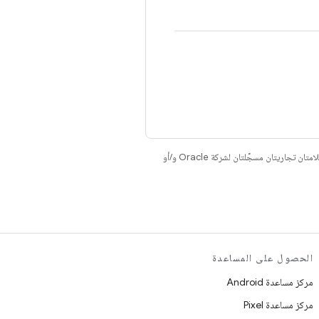
. إنّ Java وOpenJDK هما علامتان تجاريتان مسجَّلتان لشركة Oracle و/أو
الحصول على المساعدة
مركز مساعدة Android
مركز مساعدة Pixel