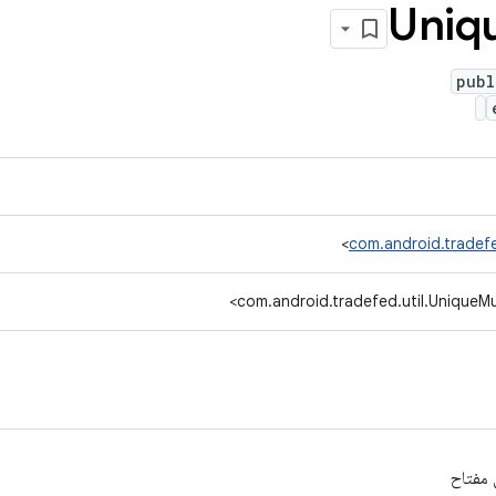
Uniq
publ
com.android.tradefe
com.android.tradefed.util.UniqueMu
 مفتاح