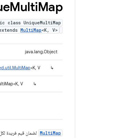
ue
Multi
Map
ic class UniqueMultiMap
extends
MultiMap
<K, V>
java.lang.Object
d.util.MultiMap
<K, V>
↳
ltiMap<K, V>
↳
MultiMap
لضمان قيم فريدة لكل