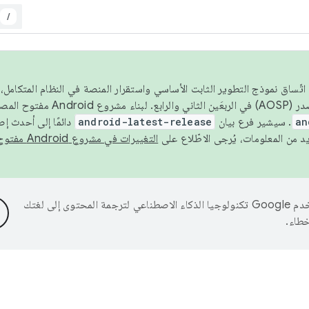
/
 عام 2026، ولضمان اتّساق نموذج التطوير الثابت الأساسي واستقرار المنصة في النظام المت
an
. سيشير فرع بيان
android-latest-release
دائمًا إلى أحدث إ
التغييرات في مشروع Android مفتوح المصدر
تستخدم Google تكنولوجيا الذكاء الاصطناعي لترجمة المحتوى إلى لغتك
خطاء.