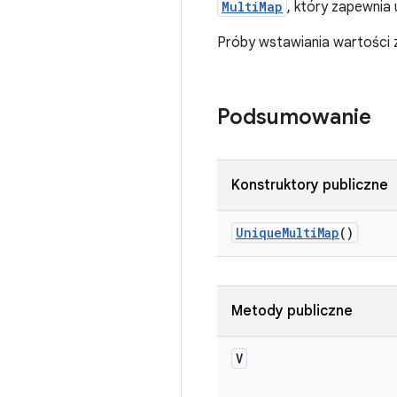
MultiMap
, który zapewnia 
Próby wstawiania wartości 
Podsumowanie
Konstruktory publiczne
Unique
Multi
Map
()
Metody publiczne
V