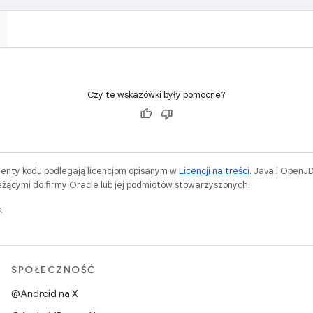
Czy te wskazówki były pomocne?
menty kodu podlegają licencjom opisanym w
Licencji na treści
. Java i OpenJ
ącymi do firmy Oracle lub jej podmiotów stowarzyszonych.
.
SPOŁECZNOŚĆ
@Android na X