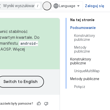
/
Zaloguj się
Na tej stronie
Podsumowanie
wnić stabilność
Konstruktory
zwartym kwartale. Do
publiczne
 manifestu
android-
Metody
 AOSP. Więcej
publiczne
Konstruktory
publiczne
UniqueMultiMap
Metody publiczne
Połącz
kazówki były pomocne?