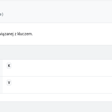
e)
iązanej z kluczem.
K
V