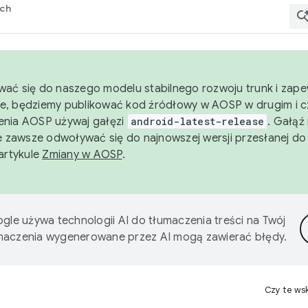
rch
wać się do naszego modelu stabilnego rozwoju trunk i zape
e, będziemy publikować kod źródłowy w AOSP w drugim i c
enia AOSP używaj gałęzi
android-latest-release
. Gałąź
 zawsze odwoływać się do najnowszej wersji przesłanej do
 artykule
Zmiany w AOSP
.
gle używa technologii AI do tłumaczenia treści na Twój
umaczenia wygenerowane przez AI mogą zawierać błędy.
Czy te ws