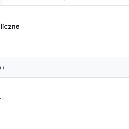
liczne
()
e