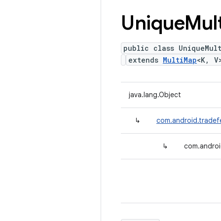
Unique
Mult
public class UniqueMul
extends
MultiMap
<K, V
java.lang.Object
↳
com.android.tradefe
↳
com.androi