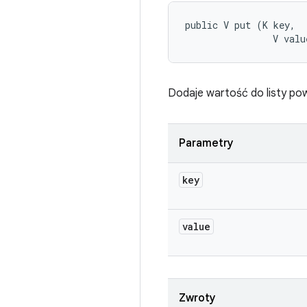
public V put (K key, 

                V valu
Dodaje wartość do listy pow
Parametry
key
value
Zwroty