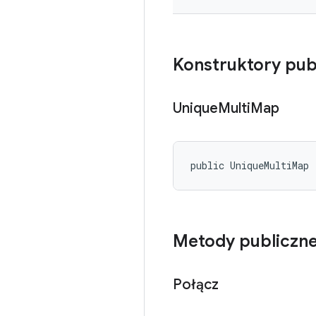
Konstruktory pub
Unique
Multi
Map
public UniqueMultiMap 
Metody publiczn
Połącz