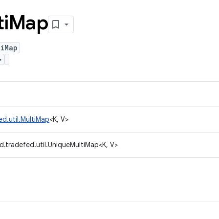
i
Map
tiMap
>
d.util.MultiMap
<K, V>
d.tradefed.util.UniqueMultiMap<K, V>