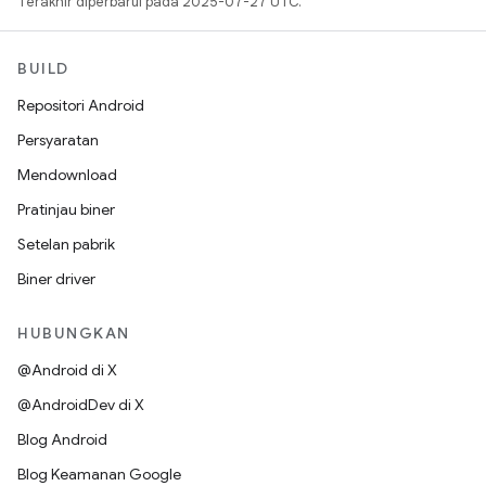
Terakhir diperbarui pada 2025-07-27 UTC.
BUILD
Repositori Android
Persyaratan
Mendownload
Pratinjau biner
Setelan pabrik
Biner driver
HUBUNGKAN
@Android di X
@AndroidDev di X
Blog Android
Blog Keamanan Google