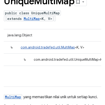
Unique
Multi
Map
public class UniqueMultiMap
extends
MultiMap
<K, V>
java.lang.Object
↳
com.android.tradefed.util.MultiMap
<K, V>
↳
com.android.tradefed.util.UniqueMultiMap<K, 
MultiMap
yang memastikan nilai unik untuk setiap kunci.