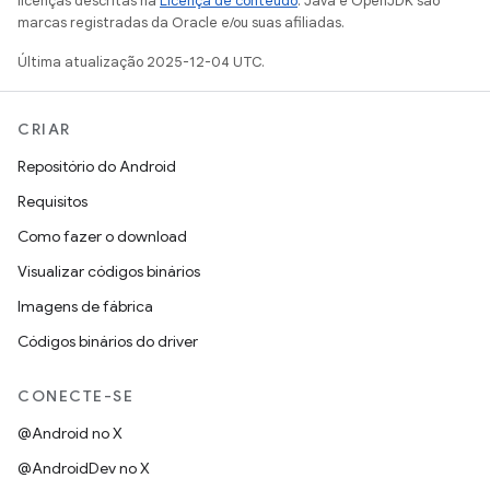
licenças descritas na
Licença de conteúdo
. Java e OpenJDK são
marcas registradas da Oracle e/ou suas afiliadas.
Última atualização 2025-12-04 UTC.
CRIAR
Repositório do Android
Requisitos
Como fazer o download
Visualizar códigos binários
Imagens de fábrica
Códigos binários do driver
CONECTE-SE
@Android no X
@AndroidDev no X