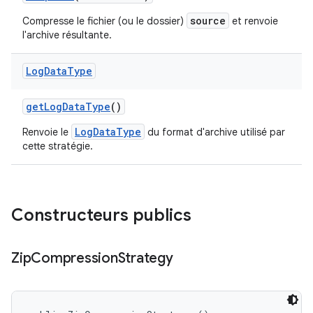
source
Compresse le fichier (ou le dossier)
et renvoie
l'archive résultante.
Log
Data
Type
get
Log
Data
Type
()
LogDataType
Renvoie le
du format d'archive utilisé par
cette stratégie.
Constructeurs publics
Zip
Compression
Strategy