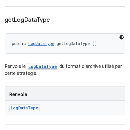
get
Log
Data
Type
public 
LogDataType
 getLogDataType ()
Renvoie le
LogDataType
du format d'archive utilisé par
cette stratégie.
Renvoie
Log
Data
Type