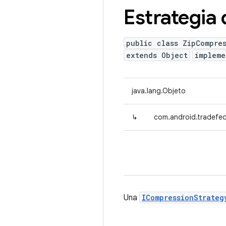
Estrategia
public class ZipCompre
extends Object
implem
java.lang.Objeto
↳
com.android.tradefed
Una
ICompressionStrateg