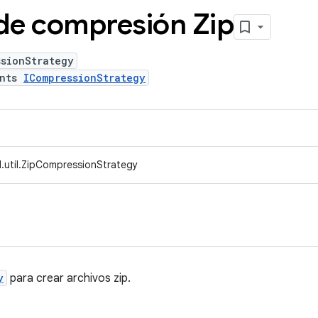
 de compresión Zip
ssionStrategy
ents
ICompressionStrategy
.util.ZipCompressionStrategy
y
para crear archivos zip.