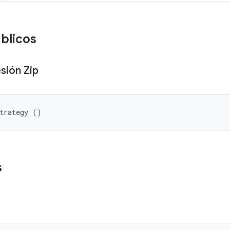
úblicos
sión Zip
Strategy ()
s