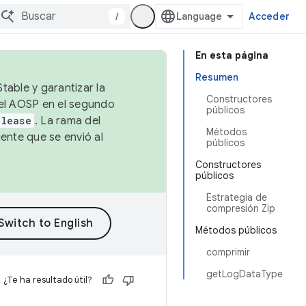
/
Acceder
En esta página
Resumen
table y garantizar la
Constructores
 el AOSP en el segundo
públicos
elease
. La rama del
Métodos
ente que se envió al
públicos
Constructores
públicos
Estrategia de
compresión Zip
Métodos públicos
comprimir
getLogDataType
¿Te ha resultado útil?