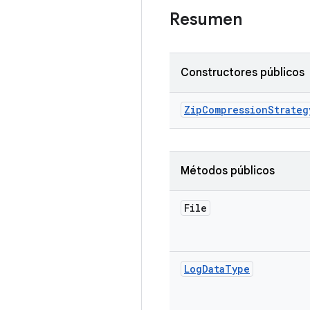
Resumen
Constructores públicos
Zip
Compression
Strateg
Métodos públicos
File
Log
Data
Type