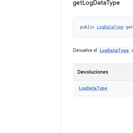
get
Log
Data
Type
public 
LogDataType
 ge
Devuelve el
LogDataType
d
Devoluciones
Log
Data
Type