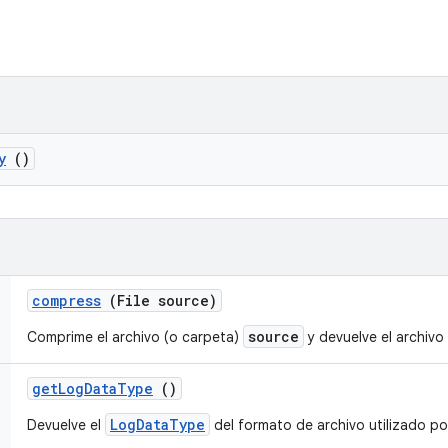
y
()
compress
(File source)
source
Comprime el archivo (o carpeta)
y devuelve el archivo 
get
Log
Data
Type
()
LogDataType
Devuelve el
del formato de archivo utilizado po