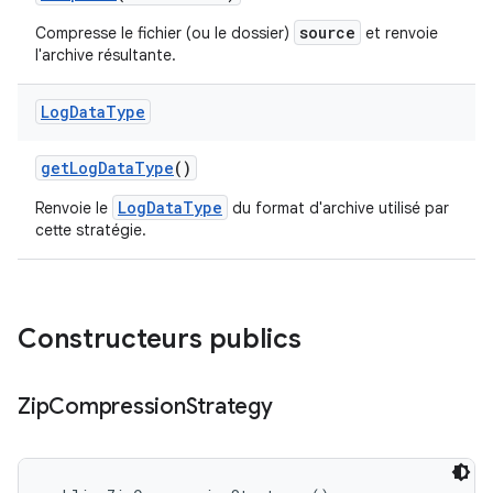
source
Compresse le fichier (ou le dossier)
et renvoie
l'archive résultante.
Log
Data
Type
get
Log
Data
Type
()
LogDataType
Renvoie le
du format d'archive utilisé par
cette stratégie.
Constructeurs publics
Zip
Compression
Strategy