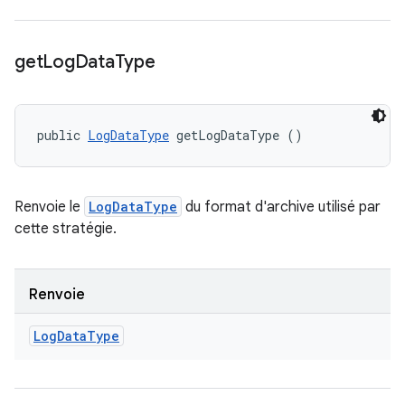
get
Log
Data
Type
public 
LogDataType
 getLogDataType ()
Renvoie le
LogDataType
du format d'archive utilisé par
cette stratégie.
Renvoie
Log
Data
Type