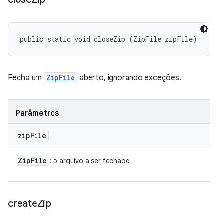
public static void closeZip (ZipFile zipFile)
Fecha um
ZipFile
aberto, ignorando exceções.
Parâmetros
zip
File
Zip
File
: o arquivo a ser fechado
create
Zip