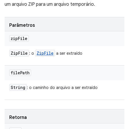
um arquivo ZIP para um arquivo temporário.
Parâmetros
zip
File
Zip
File
Zip
File
: o
a ser extraído
file
Path
String
: o caminho do arquivo a ser extraído
Retorna