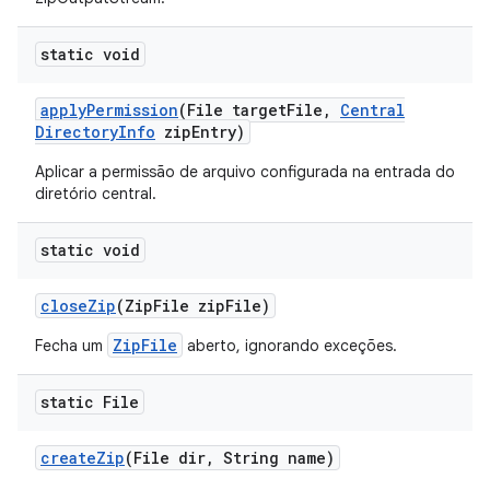
static void
apply
Permission
(File target
File
,
Central
Directory
Info
zip
Entry)
Aplicar a permissão de arquivo configurada na entrada do
diretório central.
static void
close
Zip
(Zip
File zip
File)
ZipFile
Fecha um
aberto, ignorando exceções.
static File
create
Zip
(File dir
,
String name)