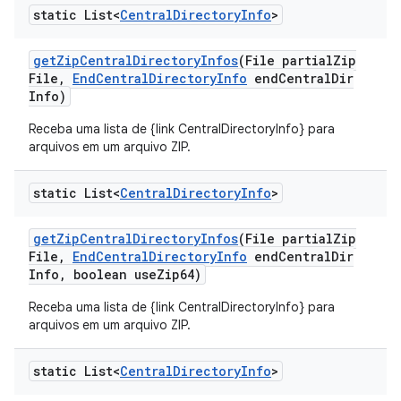
static List<
Central
Directory
Info
>
get
Zip
Central
Directory
Infos
(File partial
Zip
File
,
End
Central
Directory
Info
end
Central
Dir
Info)
Receba uma lista de {link CentralDirectoryInfo} para
arquivos em um arquivo ZIP.
static List<
Central
Directory
Info
>
get
Zip
Central
Directory
Infos
(File partial
Zip
File
,
End
Central
Directory
Info
end
Central
Dir
Info
,
boolean use
Zip64)
Receba uma lista de {link CentralDirectoryInfo} para
arquivos em um arquivo ZIP.
static List<
Central
Directory
Info
>