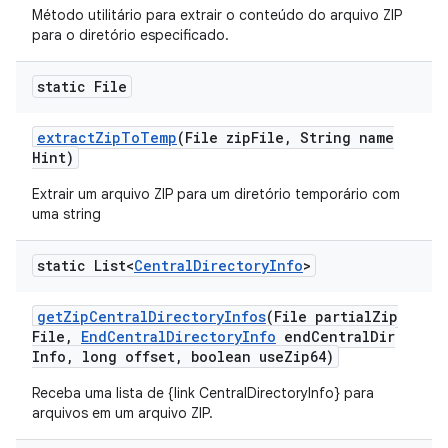
Método utilitário para extrair o conteúdo do arquivo ZIP
para o diretório especificado.
static File
extract
Zip
To
Temp
(File zip
File
,
String name
Hint)
Extrair um arquivo ZIP para um diretório temporário com
uma string
static List<
Central
Directory
Info
>
get
Zip
Central
Directory
Infos
(File partial
Zip
File
,
End
Central
Directory
Info
end
Central
Dir
Info
,
long offset
,
boolean use
Zip64)
Receba uma lista de {link CentralDirectoryInfo} para
arquivos em um arquivo ZIP.