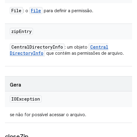
File
File
: o
para definir a permissão.
zip
Entry
Central
Directory
Info
Central
: um objeto
Directory
Info
que contém as permissões de arquivo.
Gera
IOException
se não for possível acessar o arquivo.
close
Zip