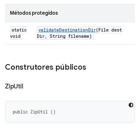
Métodos protegidos
static
validate
Destination
Dir
(File dest
void
Dir
,
String filename)
Construtores públicos
Zip
Util
public ZipUtil ()