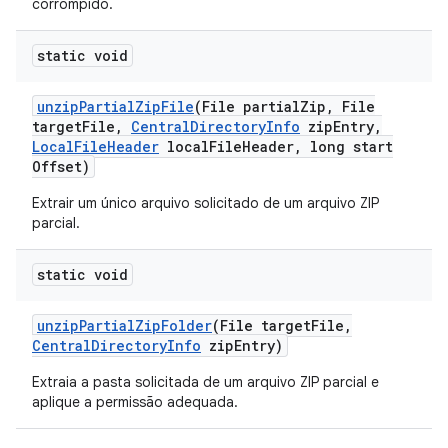
corrompido.
static void
unzip
Partial
Zip
File
(File partial
Zip
,
File
target
File
,
Central
Directory
Info
zip
Entry
,
Local
File
Header
local
File
Header
,
long start
Offset)
Extrair um único arquivo solicitado de um arquivo ZIP
parcial.
static void
unzip
Partial
Zip
Folder
(File target
File
,
Central
Directory
Info
zip
Entry)
Extraia a pasta solicitada de um arquivo ZIP parcial e
aplique a permissão adequada.