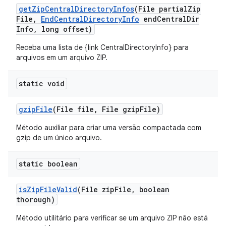
get
Zip
Central
Directory
Infos
(File partial
Zip
File
,
End
Central
Directory
Info
end
Central
Dir
Info
,
long offset)
Receba uma lista de {link CentralDirectoryInfo} para
arquivos em um arquivo ZIP.
static void
gzip
File
(File file
,
File gzip
File)
Método auxiliar para criar uma versão compactada com
gzip de um único arquivo.
static boolean
is
Zip
File
Valid
(File zip
File
,
boolean
thorough)
Método utilitário para verificar se um arquivo ZIP não está