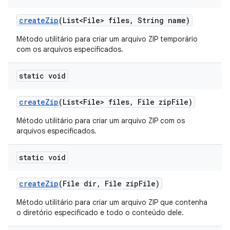
create
Zip
(List<File> files
,
String name)
Método utilitário para criar um arquivo ZIP temporário
com os arquivos especificados.
static void
create
Zip
(List<File> files
,
File zip
File)
Método utilitário para criar um arquivo ZIP com os
arquivos especificados.
static void
create
Zip
(File dir
,
File zip
File)
Método utilitário para criar um arquivo ZIP que contenha
o diretório especificado e todo o conteúdo dele.