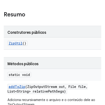
Resumo
Construtores públicos
Zip
Util
()
Métodos públicos
static void
add
To
Zip
(Zip
Output
Stream out
,
File file
,
List<String> relative
Path
Segs)
Adiciona recursivamente o arquivo e o conteúdo dele ao
ZipOutputStream.