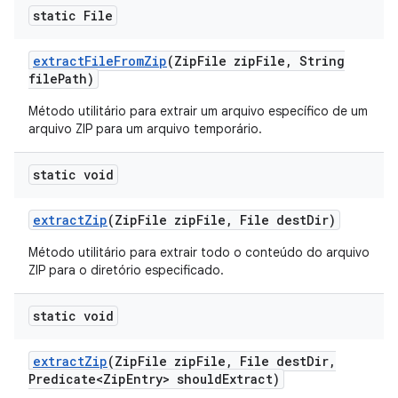
static File
extract
File
From
Zip
(Zip
File zip
File
,
String
file
Path)
Método utilitário para extrair um arquivo específico de um
arquivo ZIP para um arquivo temporário.
static void
extract
Zip
(Zip
File zip
File
,
File dest
Dir)
Método utilitário para extrair todo o conteúdo do arquivo
ZIP para o diretório especificado.
static void
extract
Zip
(Zip
File zip
File
,
File dest
Dir
,
Predicate<Zip
Entry> should
Extract)