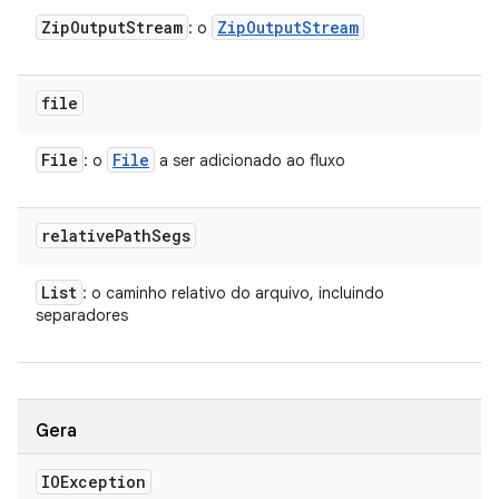
Zip
Output
Stream
Zip
Output
Stream
: o
file
File
File
: o
a ser adicionado ao fluxo
relative
Path
Segs
List
: o caminho relativo do arquivo, incluindo
separadores
Gera
IOException