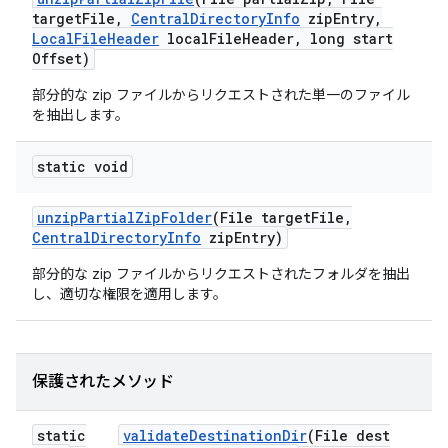
target
File
,
Central
Directory
Info
zip
Entry
,
Local
File
Header
local
File
Header
,
long start
Offset)
部分的な zip ファイルからリクエストされた単一のファイル
を抽出します。
static void
unzip
Partial
Zip
Folder
(File target
File
,
Central
Directory
Info
zip
Entry)
部分的な zip ファイルからリクエストされたフォルダを抽出
し、適切な権限を適用します。
保護されたメソッド
static
validate
Destination
Dir
(File dest