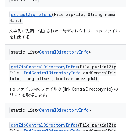
extract
Zip
To
Temp
(File zip
File
,
String name
Hint)
文字列が先頭に付加された一時ディレクトリに zip ファイル
を抽出する
static List<
Central
Directory
Info
>
get
Zip
Central
Directory
Infos
(File partial
Zip
File
,
End
Central
Directory
Info
end
Central
Dir
Info
,
long offset
,
boolean use
Zip64)
zip ファイル内のファイルの {link CentralDirectoryInfo} の
リストを取得します。
static List<
Central
Directory
Info
>
get
Zip
Central
Directory
Infos
(File partial
Zip
File
,
End
Central
Directory
Info
end
Central
Dir