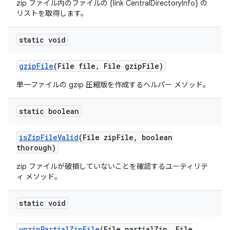
zip ファイル内のファイルの {link CentralDirectoryInfo} の
リストを取得します。
static void
gzip
File
(File file
,
File gzip
File)
単一ファイルの gzip 圧縮版を作成するヘルパー メソッド。
static boolean
is
Zip
File
Valid
(File zip
File
,
boolean
thorough)
zip ファイルが破損していないことを確認するユーティリテ
ィ メソッド。
static void
unzip
Partial
Zip
File
(File partial
Zip
,
File