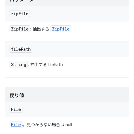
パラメータ
zip
File
Zip
File
Zip
File
: 抽出する
file
Path
String
: 抽出する filePath
戻り値
File
File
。見つからない場合は null