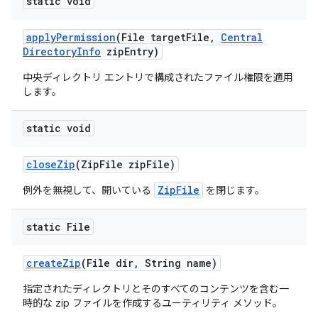
static void
apply
Permission
(File target
File
,
Central
Directory
Info
zip
Entry)
中央ディレクトリ エントリで構成されたファイル権限を適用
します。
static void
close
Zip
(Zip
File zip
File)
ZipFile
例外を無視して、開いている
を閉じます。
static File
create
Zip
(File dir
,
String name)
指定されたディレクトリとそのすべてのコンテンツを含む一
時的な zip ファイルを作成するユーティリティ メソッド。