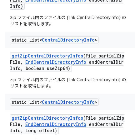
Info)
zip ファイル内のファイルの {link CentralDirectoryInfo} の
リストを取得します。
static List<
Central
Directory
Info
>
get
Zip
Central
Directory
Infos
(File partial
Zip
File
,
End
Central
Directory
Info
end
Central
Dir
Info
,
boolean use
Zip64)
zip ファイル内のファイルの {link CentralDirectoryInfo} の
リストを取得します。
static List<
Central
Directory
Info
>
get
Zip
Central
Directory
Infos
(File partial
Zip
File
,
End
Central
Directory
Info
end
Central
Dir
Info
,
long offset)