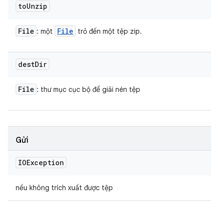
to
Unzip
File
File
: một
trỏ đến một tệp zip.
dest
Dir
File
: thư mục cục bộ để giải nén tệp
Gửi
IOException
nếu không trích xuất được tệp