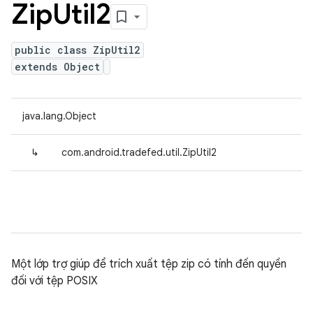
Zip
Util2
public class ZipUtil2
extends Object
java.lang.Object
↳
com.android.tradefed.util.ZipUtil2
Một lớp trợ giúp để trích xuất tệp zip có tính đến quyền
đối với tệp POSIX