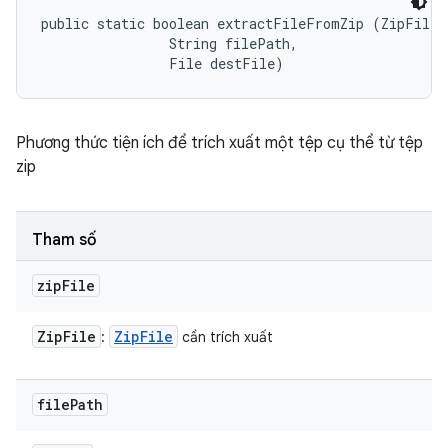
public static boolean extractFileFromZip (ZipFile z
                String filePath, 

                File destFile)
Phương thức tiện ích để trích xuất một tệp cụ thể từ tệp
zip
Tham số
zip
File
Zip
File
Zip
File
:
cần trích xuất
file
Path