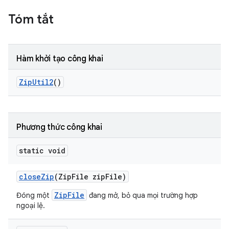
Tóm tắt
Hàm khởi tạo công khai
Zip
Util2
()
Phương thức công khai
static void
close
Zip
(Zip
File zip
File)
ZipFile
Đóng một
đang mở, bỏ qua mọi trường hợp
ngoại lệ.