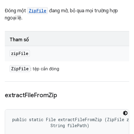
Đóng một
ZipFile
đang mở, bỏ qua mọi trường hợp
ngoại lệ.
Tham số
zip
File
Zip
File
: tệp cần đóng
extract
File
From
Zip
public static File extractFileFromZip (ZipFile zip
                String filePath)