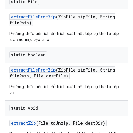
static File
extract
File
From
Zip
(Zip
File zip
File
,
String
file
Path)
Phương thức tiện ích để trích xuất một tệp cụ thể từ tệp
zip vào một tệp tmp
static boolean
extract
File
From
Zip
(Zip
File zip
File
,
String
file
Path
,
File dest
File)
Phương thức tiện ích để trích xuất một tệp cụ thể từ tệp
zip
static void
extract
Zip
(File to
Unzip
,
File dest
Dir)