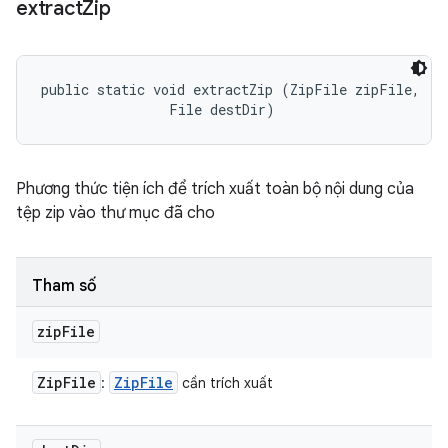
extract
Zip
public static void extractZip (ZipFile zipFile, 

                File destDir)
Phương thức tiện ích để trích xuất toàn bộ nội dung của
tệp zip vào thư mục đã cho
Tham số
zip
File
Zip
File
Zip
File
:
cần trích xuất