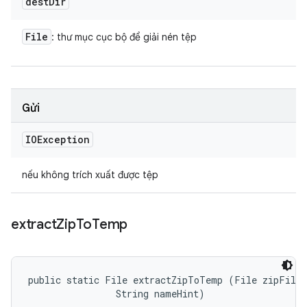
dest
Dir
File
: thư mục cục bộ để giải nén tệp
Gửi
IOException
nếu không trích xuất được tệp
extract
Zip
To
Temp
public static File extractZipToTemp (File zipFile,
                String nameHint)