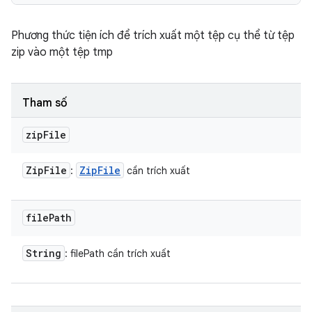
Phương thức tiện ích để trích xuất một tệp cụ thể từ tệp
zip vào một tệp tmp
Tham số
zip
File
Zip
File
Zip
File
:
cần trích xuất
file
Path
String
: filePath cần trích xuất