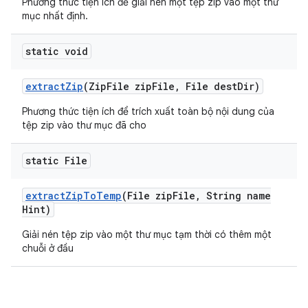
Phương thức tiện ích để giải nén một tệp zip vào một thư
mục nhất định.
static void
extract
Zip
(Zip
File zip
File
,
File dest
Dir)
Phương thức tiện ích để trích xuất toàn bộ nội dung của
tệp zip vào thư mục đã cho
static File
extract
Zip
To
Temp
(File zip
File
,
String name
Hint)
Giải nén tệp zip vào một thư mục tạm thời có thêm một
chuỗi ở đầu