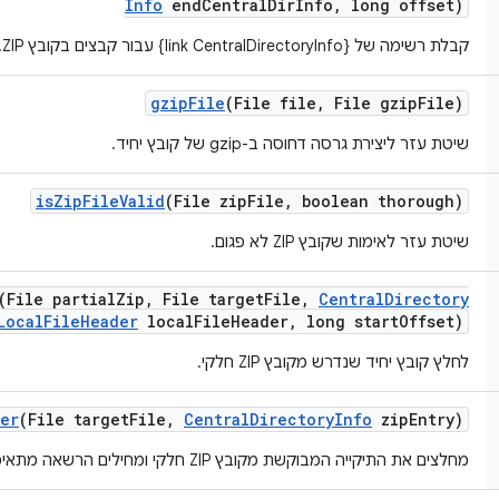
Info
end
Central
Dir
Info
,
long offset)
קבלת רשימה של {link CentralDirectoryInfo} עבור קבצים בקובץ ZIP.
gzip
File
(File file
,
File gzip
File)
שיטת עזר ליצירת גרסה דחוסה ב-gzip של קובץ יחיד.
is
Zip
File
Valid
(File zip
File
,
boolean thorough)
שיטת עזר לאימות שקובץ ZIP לא פגום.
(File partial
Zip
,
File target
File
,
Central
Directory
Local
File
Header
local
File
Header
,
long start
Offset)
לחלץ קובץ יחיד שנדרש מקובץ ZIP חלקי.
er
(File target
File
,
Central
Directory
Info
zip
Entry)
מחלצים את התיקייה המבוקשת מקובץ ZIP חלקי ומחילים הרשאה מתאימה.