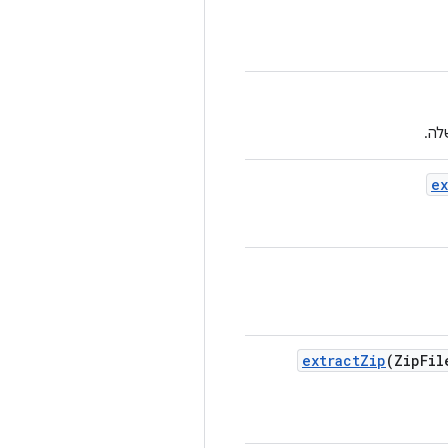
ex
extract
Zip
(Zip
Fil