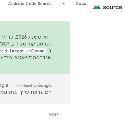
Android Code Search
Docs
החל משנת
ב-
oid-latest-release
שנדחפה ל-AOSP. מידע נוסף זמין במאמר
המועדפת עליך. בתרגומים
AOSP