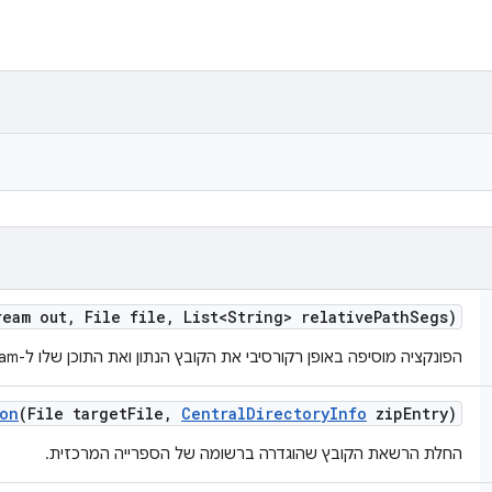
ream out
,
File file
,
List<String> relative
Path
Segs)
הפונקציה מוסיפה באופן רקורסיבי את הקובץ הנתון ואת התוכן שלו ל-ZipOutputStream
ion
(File target
File
,
Central
Directory
Info
zip
Entry)
החלת הרשאת הקובץ שהוגדרה ברשומה של הספרייה המרכזית.