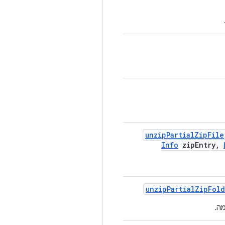
unzip
Partial
Zip
File
Info
zip
Entry
,
unzip
Partial
Zip
Fold