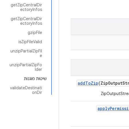
getZipCentralDir
ectoryInfos
getZipCentralDir
ectoryInfos
gzipFile
isZipFileValid
unzipPartialZipFil
e
unzipPartialZipFo
lder
שיטות מוגנות
add
To
Zip
(Zip
Output
St
validateDestinati
onDir
apply
Permiss