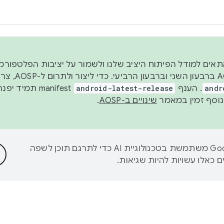
 2026, כדי להתאים למודל הפיתוח היציב שלנו ולשמור על יציבות הפלט
נפרסם קוד מקור ב-AOSP 
andr
. הענף
android-latest-release
manifest תמי
שינויים ב-AOSP
.
‫Google משתמשת בטכנולוגיית AI כדי לתרגם תוכן לשפה
 כאלו עשויות להיות שגיאות.