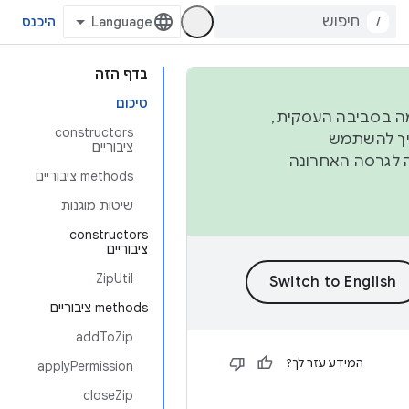
/
היכנס
בדף הזה
סיכום
פורמה בסביבה העסקית,
‫constructors
ברבעון השני וברבעון הרביעי. כדי ליצור ולתרום ל-AOSP, צריך להשתמש
ציבוריים
ד יפנה לגרסה האחרונה
‫methods ציבוריים
שיטות מוגנות
‫constructors
ציבוריים
ZipUtil
‫methods ציבוריים
addToZip
המידע עזר לך?
applyPermission
closeZip