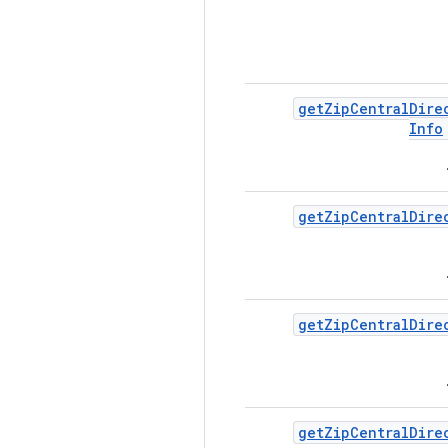
get
Zip
Central
Dire
Info
get
Zip
Central
Dire
get
Zip
Central
Dire
get
Zip
Central
Dire