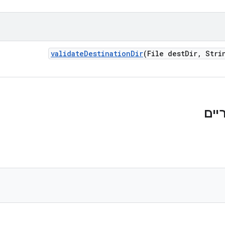
validate
Destination
Dir
(File dest
Dir
,
Strin