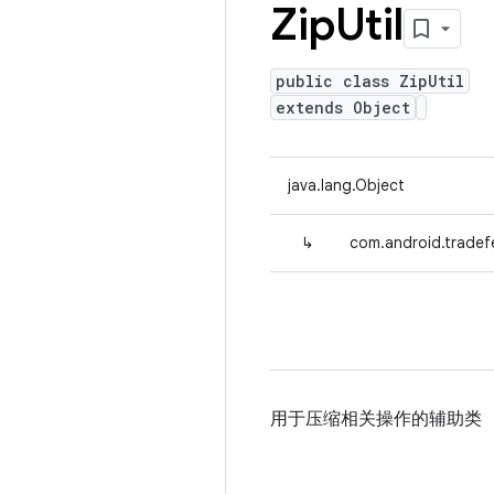
Zip
Util
public class ZipUtil
extends Object
java.lang.Object
↳
com.android.tradefed
用于压缩相关操作的辅助类