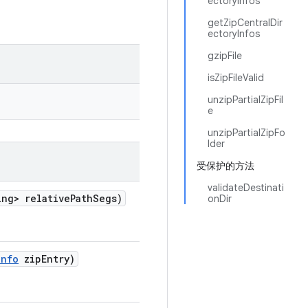
ectoryInfos
getZipCentralDir
ectoryInfos
gzipFile
isZipFileValid
unzipPartialZipFil
e
unzipPartialZipFo
lder
受保护的方法
validateDestinati
ng> relative
Path
Segs)
onDir
Info
zip
Entry)