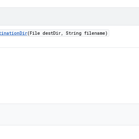
tination
Dir
(File dest
Dir
,
String filename)