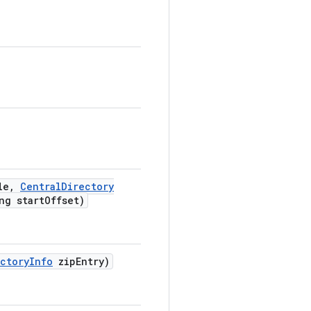
le
,
Central
Directory
ng start
Offset)
ctory
Info
zip
Entry)