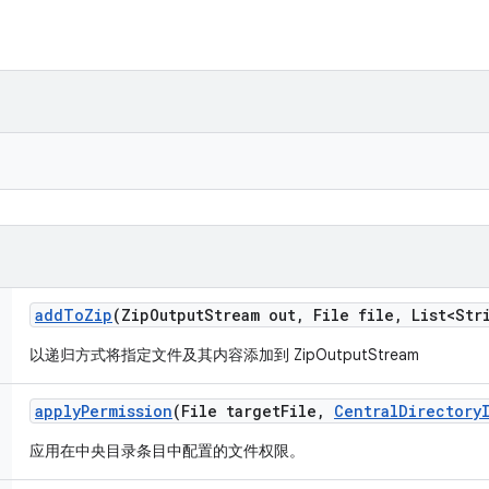
add
To
Zip
(Zip
Output
Stream out
,
File file
,
List<Stri
以递归方式将指定文件及其内容添加到 ZipOutputStream
apply
Permission
(File target
File
,
Central
Directory
应用在中央目录条目中配置的文件权限。