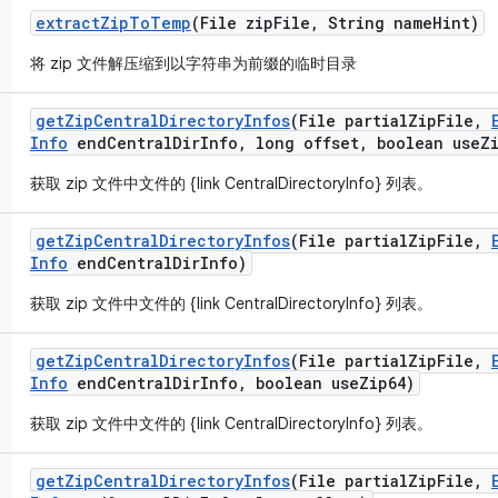
extract
Zip
To
Temp
(File zip
File
,
String name
Hint)
将 zip 文件解压缩到以字符串为前缀的临时目录
get
Zip
Central
Directory
Infos
(File partial
Zip
File
,
Info
end
Central
Dir
Info
,
long offset
,
boolean use
Z
获取 zip 文件中文件的 {link CentralDirectoryInfo} 列表。
get
Zip
Central
Directory
Infos
(File partial
Zip
File
,
Info
end
Central
Dir
Info)
获取 zip 文件中文件的 {link CentralDirectoryInfo} 列表。
get
Zip
Central
Directory
Infos
(File partial
Zip
File
,
Info
end
Central
Dir
Info
,
boolean use
Zip64)
获取 zip 文件中文件的 {link CentralDirectoryInfo} 列表。
get
Zip
Central
Directory
Infos
(File partial
Zip
File
,