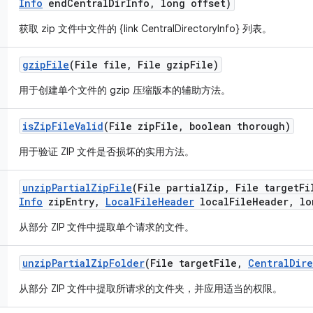
Info
end
Central
Dir
Info
,
long offset)
获取 zip 文件中文件的 {link CentralDirectoryInfo} 列表。
gzip
File
(File file
,
File gzip
File)
用于创建单个文件的 gzip 压缩版本的辅助方法。
is
Zip
File
Valid
(File zip
File
,
boolean thorough)
用于验证 ZIP 文件是否损坏的实用方法。
unzip
Partial
Zip
File
(File partial
Zip
,
File target
Fi
Info
zip
Entry
,
Local
File
Header
local
File
Header
,
lo
从部分 ZIP 文件中提取单个请求的文件。
unzip
Partial
Zip
Folder
(File target
File
,
Central
Dire
从部分 ZIP 文件中提取所请求的文件夹，并应用适当的权限。