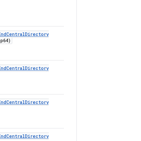
End
Central
Directory
ip64)
End
Central
Directory
End
Central
Directory
End
Central
Directory