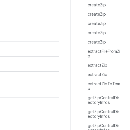
createZip
createZip
createZip
createZip
createZip
extractFileFromZi
p
extractZip
extractZip
extractZipToTem
p
getZipCentralDir
ectoryInfos
getZipCentralDir
ectoryInfos
getZipCentralDir