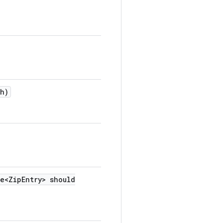
th)
e<Zip
Entry> should