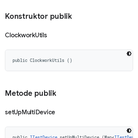
Konstruktor publik
Clockwork
Utils
public ClockworkUtils ()
Metode publik
set
Up
Multi
Device
public 
ITestDevice
 setUpMultiDevice (Map<
ITestDevi