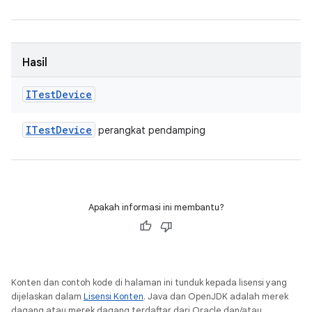
Hasil
ITest
Device
ITest
Device
perangkat pendamping
Apakah informasi ini membantu?
Konten dan contoh kode di halaman ini tunduk kepada lisensi yang
dijelaskan dalam
Lisensi Konten
. Java dan OpenJDK adalah merek
dagang atau merek dagang terdaftar dari Oracle dan/atau