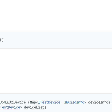
()
UpMultiDevice (Map<
ITestDevice
, 
IBuildInfo
> deviceInfos,
TestDevice
> deviceList)