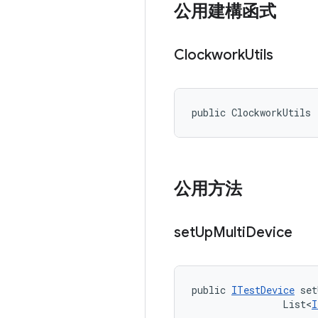
公用建構函式
Clockwork
Utils
public ClockworkUtils 
公用方法
set
Up
Multi
Device
public 
ITestDevice
 set
                List<
I