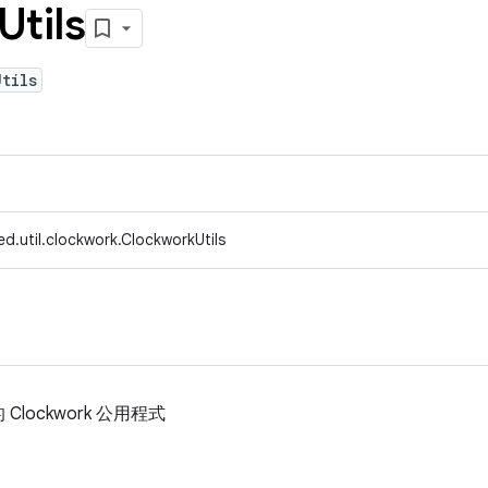
Utils
tils
d.util.clockwork.ClockworkUtils
ockwork 公用程式