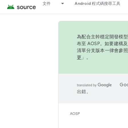
文件
Android 程式碼搜尋工具
為配合主幹穩定開發模型，
布至 AOSP。如要建構及
清單分支版本一律會參照推
更
」。
Go
出錯。
AOSP