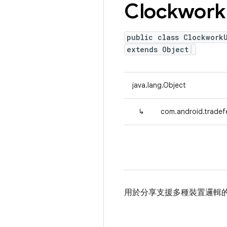
Clockwork
public class ClockworkU
extends Object
java.lang.Object
↳
com.android.tradefe
用於分享支援多種裝置邏輯的 Cl