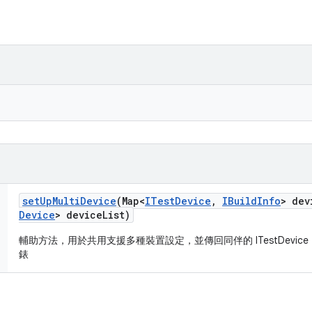
set
Up
Multi
Device
(Map<
ITest
Device
,
IBuild
Info
> dev
Device
> device
List)
輔助方法，用於共用支援多種裝置設定，並傳回同伴的 ITestDevi
錶