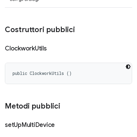
Costruttori pubblici
Clockwork
Utils
public ClockworkUtils ()
Metodi pubblici
set
Up
Multi
Device