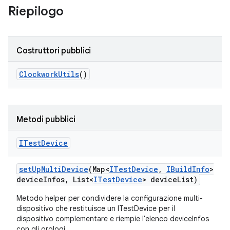
Riepilogo
Costruttori pubblici
Clockwork
Utils
()
Metodi pubblici
ITest
Device
set
Up
Multi
Device
(Map<
ITest
Device
,
IBuild
Info
>
device
Infos
,
List<
ITest
Device
> device
List)
Metodo helper per condividere la configurazione multi-
dispositivo che restituisce un ITestDevice per il
dispositivo complementare e riempie l'elenco deviceInfos
con gli orologi