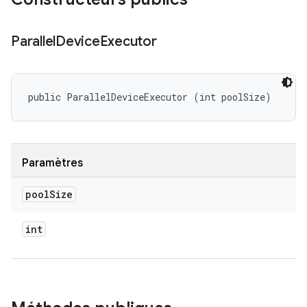
Parallel
Device
Executor
public ParallelDeviceExecutor (int poolSize)
Paramètres
pool
Size
int