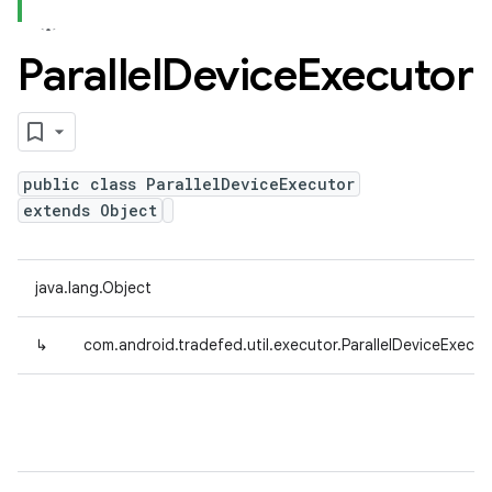
Parallel
Device
Executor
public class ParallelDeviceExecutor
extends Object
java.lang.Object
↳
com.android.tradefed.util.executor.ParallelDeviceExecu