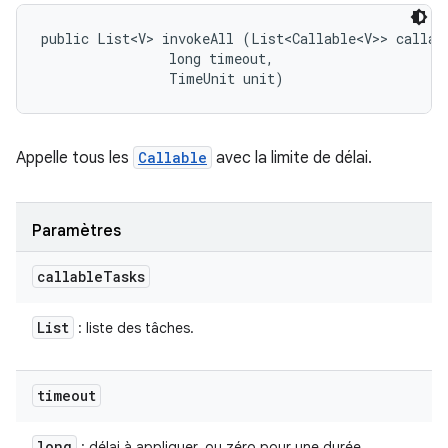
public List<V> invokeAll (List<Callable<V>> callabl
                long timeout, 

                TimeUnit unit)
Appelle tous les
Callable
avec la limite de délai.
Paramètres
callable
Tasks
List
: liste des tâches.
timeout
long
: délai à appliquer, ou zéro pour une durée