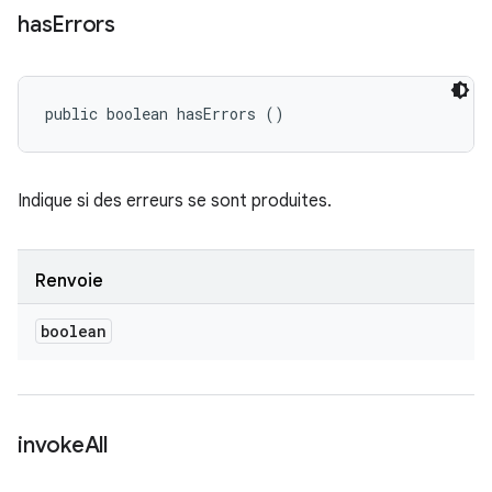
has
Errors
public boolean hasErrors ()
Indique si des erreurs se sont produites.
Renvoie
boolean
invoke
All