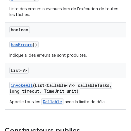
Liste des erreurs survenues lors de l'exécution de toutes
les tâches.
boolean
has
Errors
()
Indique si des erreurs se sont produites.
List<V>
invoke
All
(List<Callable<V>> callable
Tasks
,
long timeout
,
Time
Unit unit)
Callable
Appelle tous les
avec la limite de délai.
Constructeurs publics