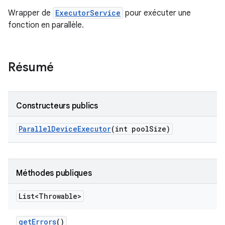
Wrapper de
ExecutorService
pour exécuter une
fonction en parallèle.
Résumé
Constructeurs publics
Parallel
Device
Executor
(int pool
Size)
Méthodes publiques
List<Throwable>
get
Errors
()