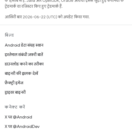
के हिसाब से हैं. Java और OpenJDK, Oracle और/या इससे जुड़ी हुई कंपनियों के
ट्रेडमार्क या रजिस्टर किए हुए ट्रेडमार्क हैं.
आखिरी बार 2026-06-22 (UTC) को अपडेट किया गया.
बिल्ड
Android डेटा संग्रह स्थान
इस्तेमाल संबंधी ज़रूरी बातें
डाउनलोड करने का तरीका
बाइनरी की झलक देखें
फ़ैक्ट्री इमेज
ड्राइवर बाइनरी
कनेक्ट करें
X पर @Android
X पर @AndroidDev