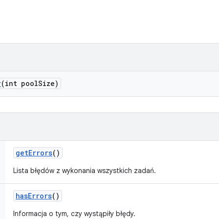
r
(int pool
Size)
get
Errors
()
Lista błędów z wykonania wszystkich zadań.
has
Errors
()
Informacja o tym, czy wystąpiły błędy.