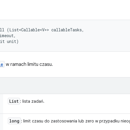
ll (List<Callable<V>> callableTasks, 

imeout, 

nit unit)
le
w ramach limitu czasu.
List
: lista zadań.
long
: limit czasu do zastosowania lub zero w przypadku nieo