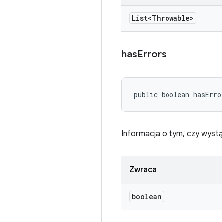
List<Throwable>
has
Errors
public boolean hasErro
Informacja o tym, czy wystą
Zwraca
boolean