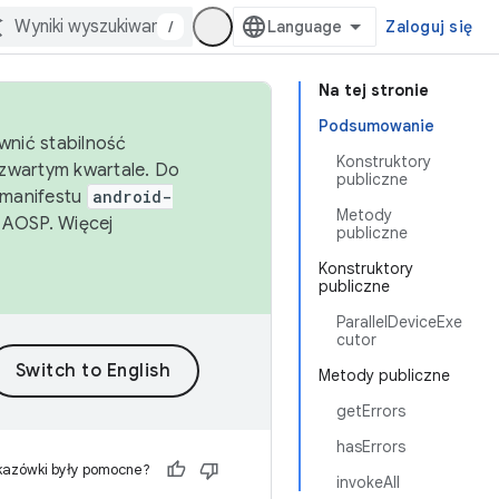
/
Zaloguj się
Na tej stronie
Podsumowanie
wnić stabilność
Konstruktory
zwartym kwartale. Do
publiczne
 manifestu
android-
Metody
 AOSP. Więcej
publiczne
Konstruktory
publiczne
ParallelDeviceExe
cutor
Metody publiczne
getErrors
hasErrors
kazówki były pomocne?
invokeAll