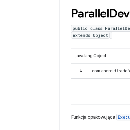
Parallel
Dev
public class ParallelD
extends Object
java.lang.Object
↳
com.android.tradefe
Funkcja opakowująca
Exec