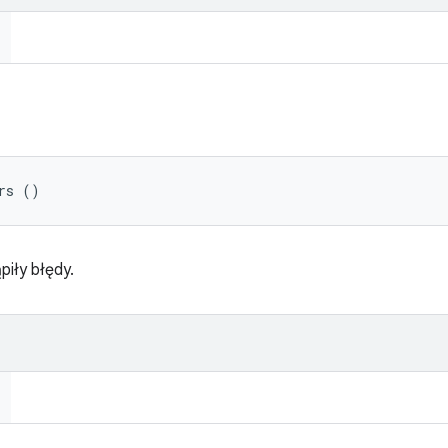
rs ()
piły błędy.