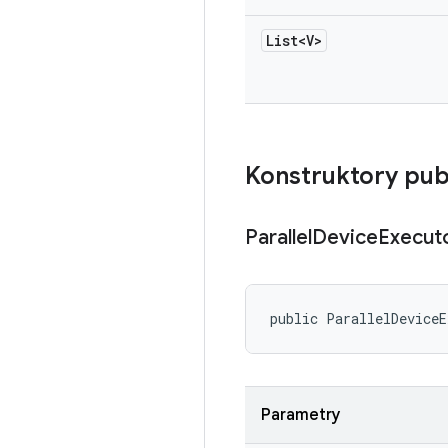
List<V>
Konstruktory pub
Parallel
Device
Execut
public ParallelDeviceE
Parametry