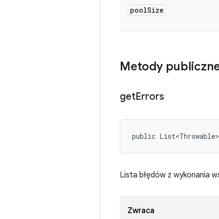
pool
Size
Metody publiczn
get
Errors
public List<Throwable
Lista błędów z wykonania w
Zwraca