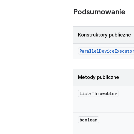
Podsumowanie
Konstruktory publiczne
Parallel
Device
Executo
Metody publiczne
List<Throwable>
boolean