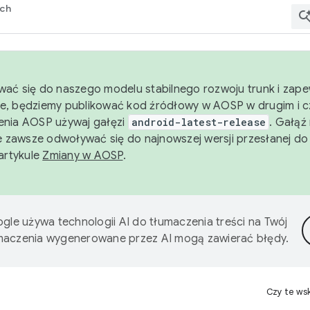
rch
wać się do naszego modelu stabilnego rozwoju trunk i zape
e, będziemy publikować kod źródłowy w AOSP w drugim i c
enia AOSP używaj gałęzi
android-latest-release
. Gałąź
 zawsze odwoływać się do najnowszej wersji przesłanej do
 artykule
Zmiany w AOSP
.
gle używa technologii AI do tłumaczenia treści na Twój
umaczenia wygenerowane przez AI mogą zawierać błędy.
Czy te ws