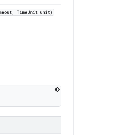
meout
,
Time
Unit unit)