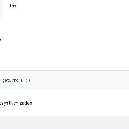
int
e
> getErrors ()
szystkich zadań.