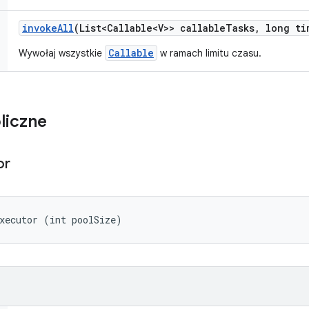
invoke
All
(List<Callable<V>> callable
Tasks
,
long ti
Callable
Wywołaj wszystkie
w ramach limitu czasu.
liczne
or
xecutor (int poolSize)