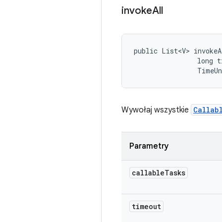
invoke
All
public List<V> invokeA
                long t
                TimeU
Wywołaj wszystkie
Callab
Parametry
callable
Tasks
timeout