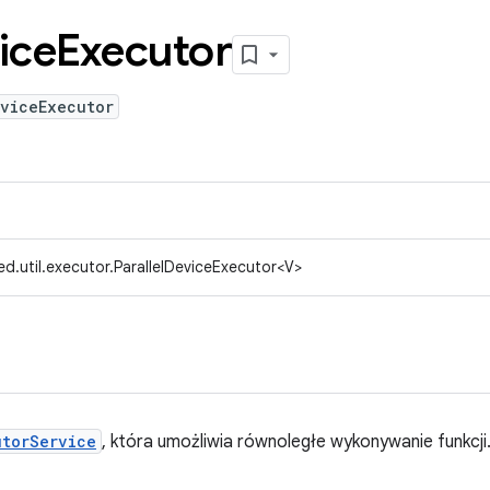
ice
Executor
eviceExecutor
d.util.executor.ParallelDeviceExecutor<V>
utorService
, która umożliwia równoległe wykonywanie funkcji