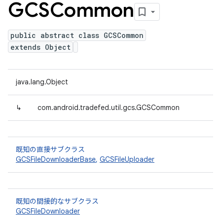
GCSCommon
public abstract class GCSCommon
extends Object
java.lang.Object
↳
com.android.tradefed.util.gcs.GCSCommon
既知の直接サブクラス
GCSFileDownloaderBase
,
GCSFileUploader
既知の間接的なサブクラス
GCSFileDownloader