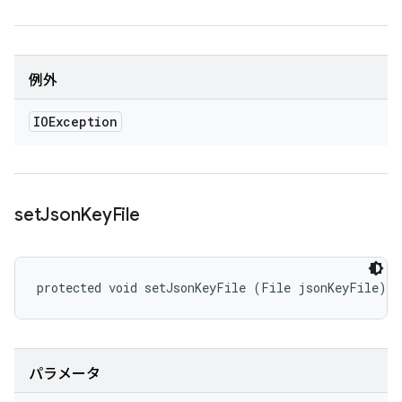
例外
IOException
set
Json
Key
File
protected void setJsonKeyFile (File jsonKeyFile)
パラメータ