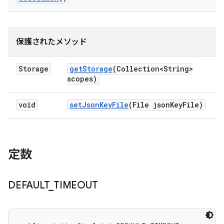
保護されたメソッド
Storage
get
Storage
(Collection<String>
scopes)
void
set
Json
Key
File
(File json
Key
File)
定数
DEFAULT
_
TIMEOUT