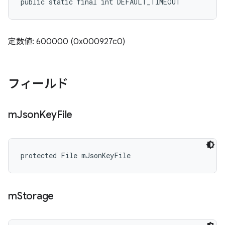
public static final int DEFAULT_TIMEOUT
定数値: 600000 (0x000927c0)
フィールド
m
Json
Key
File
protected File mJsonKeyFile
m
Storage