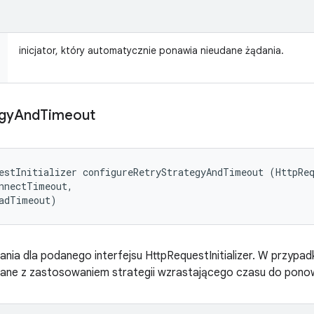
inicjator, który automatycznie ponawia nieudane żądania.
gy
And
Timeout
estInitializer configureRetryStrategyAndTimeout (HttpReq
nnectTimeout, 

eadTimeout)
iania dla podanego interfejsu HttpRequestInitializer. W przyp
ne z zastosowaniem strategii wzrastającego czasu do ponow