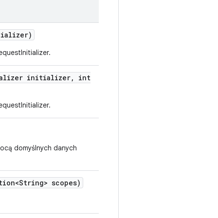
tializer)
uestInitializer.
alizer initializer
,
int
uestInitializer.
omocą domyślnych danych
ion<String> scopes)