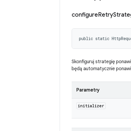
configure
Retry
Strate
public static HttpRequ
Skonfiguruj strategię ponaw
będą automatycznie ponawia
Parametry
initializer