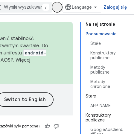
/
Zaloguj się
Na tej stronie
Podsumowanie
wnić stabilność
Stałe
zwartym kwartale. Do
 manifestu
android-
Konstruktory
publiczne
 AOSP. Więcej
Metody
publiczne
Metody
chronione
Stałe
APP_NAME
Konstruktory
publiczne
kazówki były pomocne?
GoogleApiClienU