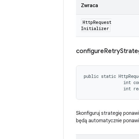
Zwraca
Http
Request
Initializer
configure
Retry
Strate
public static HttpRequ
                int co
                int r
Skonfiguruj strategię ponaw
będą automatycznie ponawia