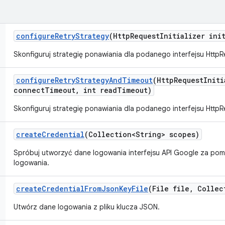
configure
Retry
Strategy
(Http
Request
Initializer ini
Skonfiguruj strategię ponawiania dla podanego interfejsu HttpReq
configure
Retry
Strategy
And
Timeout
(Http
Request
Initi
connect
Timeout
,
int read
Timeout)
Skonfiguruj strategię ponawiania dla podanego interfejsu HttpReq
create
Credential
(Collection<String> scopes)
Spróbuj utworzyć dane logowania interfejsu API Google za p
logowania.
create
Credential
From
Json
Key
File
(File file
,
Collect
Utwórz dane logowania z pliku klucza JSON.