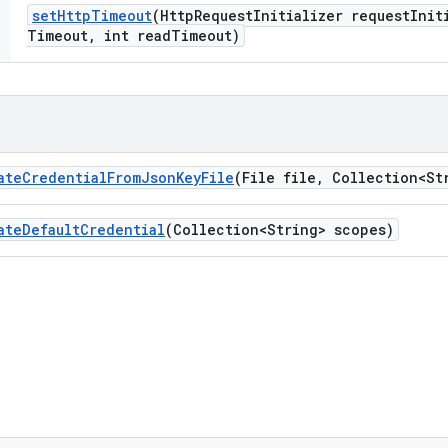
set
Http
Timeout
(Http
Request
Initializer request
Init
Timeout
,
int read
Timeout)
ate
Credential
From
Json
Key
File
(File file
,
Collection<Str
ate
Default
Credential
(Collection<String> scopes)