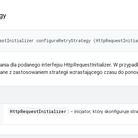
gy
estInitializer configureRetryStrategy (HttpRequestInitia
iania dla podanego interfejsu HttpRequestInitializer. W przyp
ne z zastosowaniem strategii wzrastającego czasu do ponow
Http
Request
Initializer
: – inicjator, który skonfiguruje st