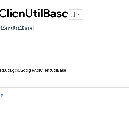
Clien
Util
Base
ClientUtilBase
d.util.gcs.GoogleApiClientUtilBase
sy