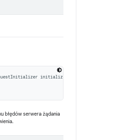
uestInitializer initializer, 

adku błędów serwera żądania
ienia.