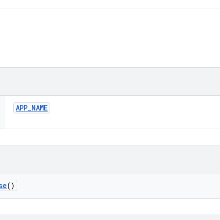
APP
_
NAME
se
()