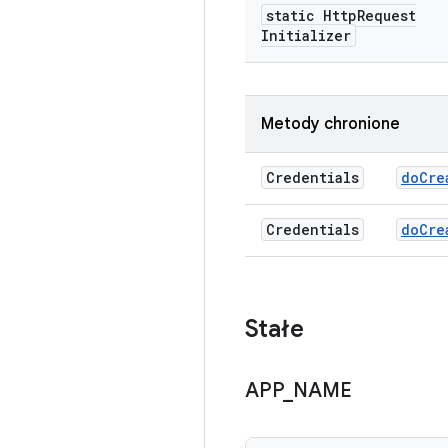
static Http
Request
Initializer
Metody chronione
Credentials
do
Cre
Credentials
do
Cre
Stałe
APP
_
NAME