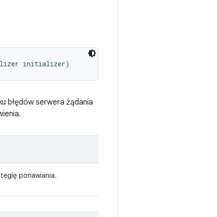
lizer initializer)
adku błędów serwera żądania
ienia.
rategię ponawiania.