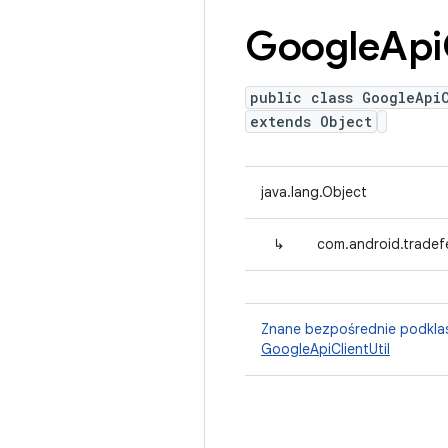
Google
Api
public class GoogleApi
extends Object
java.lang.Object
↳
com.android.tradefe
Znane bezpośrednie podkla
GoogleApiClientUtil