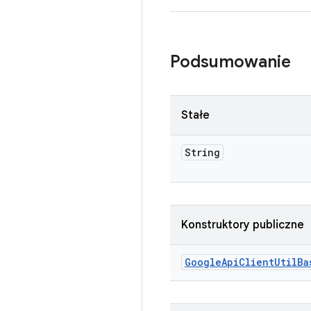
Podsumowanie
Stałe
String
Konstruktory publiczne
Google
Api
Client
Util
Ba