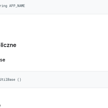
ring APP_NAME
liczne
se
UtilBase ()
e