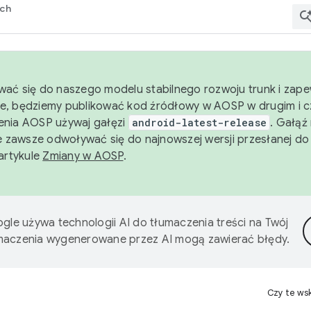
rch
wać się do naszego modelu stabilnego rozwoju trunk i zape
e, będziemy publikować kod źródłowy w AOSP w drugim i c
enia AOSP używaj gałęzi
android-latest-release
. Gałąź
 zawsze odwoływać się do najnowszej wersji przesłanej do
 artykule
Zmiany w AOSP
.
gle używa technologii AI do tłumaczenia treści na Twój
umaczenia wygenerowane przez AI mogą zawierać błędy.
Czy te ws