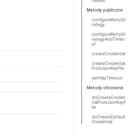
tilBase
Metody publiczne
configureRetrySt
rategy
configureRetrySt
rategyAndTimeo
ut
createCredential
createCredential
FromJsonKeyFile
setHttpTimeout
Metody chronione
doCreateCreden
tialFromJsonKeyF
ile
doCreateDefault
Credential