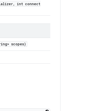
ializer
,
int connect
ing> scopes)