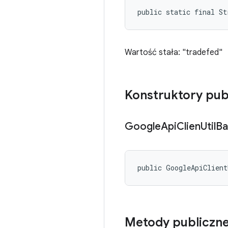
public static final St
Wartość stała: "tradefed"
Konstruktory pub
Google
Api
Clien
Util
Ba
public GoogleApiClient
Metody publiczn