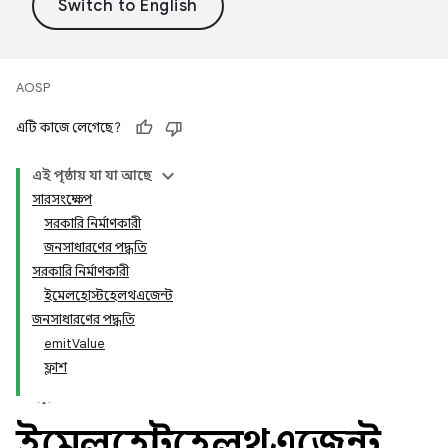
AOSP
এটি কাজে লেগেছে?
এই পৃষ্ঠায় যা যা আছে
সারসংক্ষেপ
সরকারি নির্মাণকারী
জনসাধারণের পদ্ধতি
সরকারি নির্মাণকারী
ইমেলহোস্টহেলথএজেন্ট
জনসাধারণের পদ্ধতি
emitValue
ফ্লাশ
ইমেলহোস্টহেলথএজেন্ট