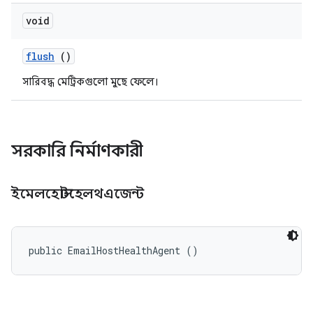
void
flush
()
সারিবদ্ধ মেট্রিকগুলো মুছে ফেলে।
সরকারি নির্মাণকারী
ইমেলহোস্টহেলথএজেন্ট
public EmailHostHealthAgent ()