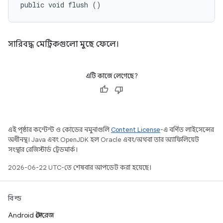
public void flush ()
সারিবদ্ধ মেট্রিকগুলো মুছে ফেলে।
এটি কাজে লেগেছে?
এই পৃষ্ঠার কন্টেন্ট ও কোডের নমুনাগুলি
Content License
-এ বর্ণিত লাইসেন্সের
অধীনস্থ। Java এবং OpenJDK হল Oracle এবং/অথবা তার অ্যাফিলিয়েট
সংস্থার রেজিস্টার্ড ট্রেডমার্ক।
2026-06-22 UTC-তে শেষবার আপডেট করা হয়েছে।
বিল্ড
Android স্টোরেজ