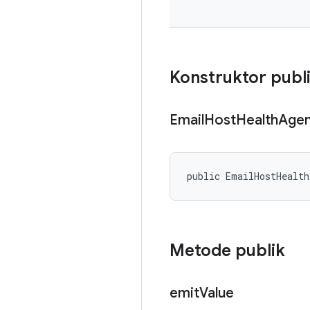
Konstruktor publ
Email
Host
Health
Agen
public EmailHostHealt
Metode publik
emit
Value