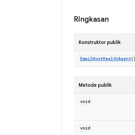
Ringkasan
Konstruktor publik
Email
Host
Health
Agent
(
Metode publik
void
void