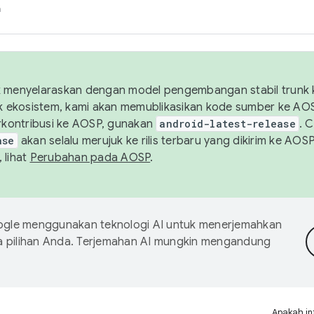
h
uk menyelaraskan dengan model pengembangan stabil trunk
tuk ekosistem, kami akan memublikasikan kode sumber ke A
kontribusi ke AOSP, gunakan
android-latest-release
. 
ase
akan selalu merujuk ke rilis terbaru yang dikirim ke AO
 lihat
Perubahan pada AOSP
.
gle menggunakan teknologi AI untuk menerjemahkan
a pilihan Anda. Terjemahan AI mungkin mengandung
Apakah in