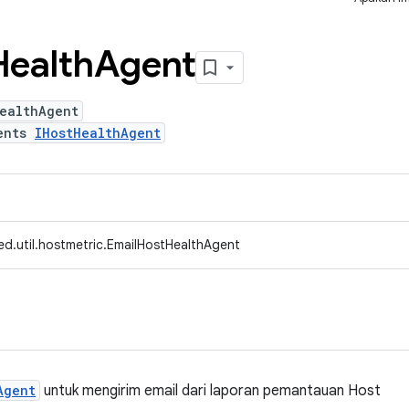
Health
Agent
ealthAgent
ents
IHostHealthAgent
ed.util.hostmetric.EmailHostHealthAgent
Agent
untuk mengirim email dari laporan pemantauan Host