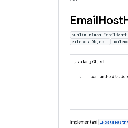
Email
Host
public class EmailHostH
extends Object
implem
java.lang.Object
↳
com.android.tradef
Implementasi
IHostHealth