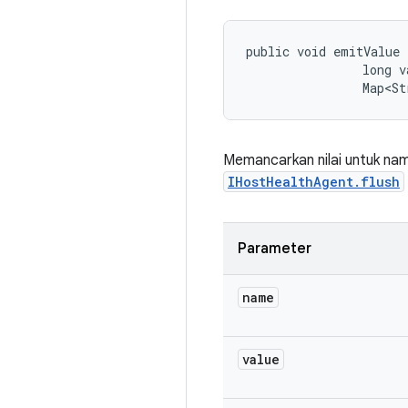
public void emitValue 
                long va
                Map<St
Memancarkan nilai untuk nam
IHostHealthAgent.flush
Parameter
name
value