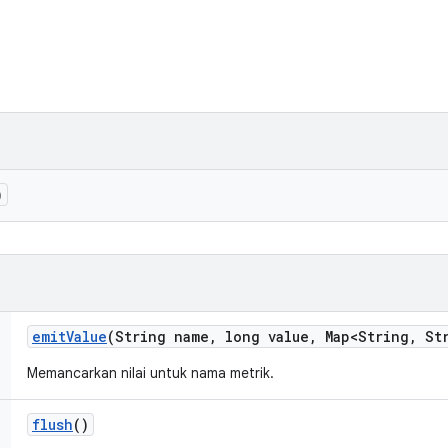
)
emit
Value
(String name
,
long value
,
Map<String
,
Str
Memancarkan nilai untuk nama metrik.
flush
()