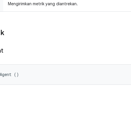
Mengirimkan metrik yang diantrekan.
ik
t
hAgent ()