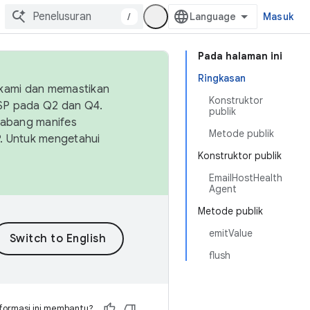
/
Masuk
Pada halaman ini
Ringkasan
 kami dan memastikan
Konstruktor
OSP pada Q2 dan Q4.
publik
Cabang manifes
Metode publik
SP. Untuk mengetahui
Konstruktor publik
EmailHostHealth
Agent
Metode publik
emitValue
flush
formasi ini membantu?