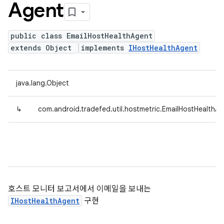
Agent
public class EmailHostHealthAgent
extends Object
implements
IHostHealthAgent
java.lang.Object
↳
com.android.tradefed.util.hostmetric.EmailHostHealthA
호스트 모니터 보고서에서 이메일을 보내는
IHostHealthAgent
구현