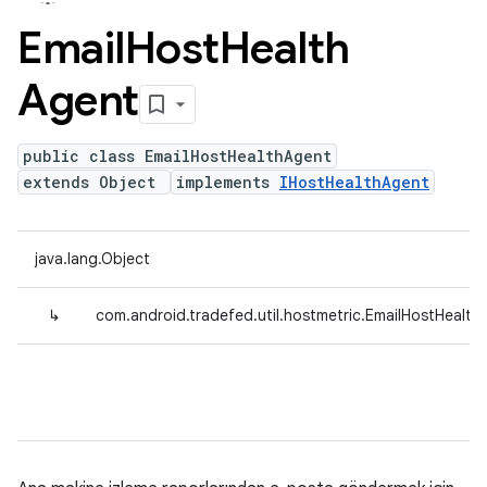
Email
Host
Health
Agent
public class EmailHostHealthAgent
extends Object
implements
IHostHealthAgent
java.lang.Object
↳
com.android.tradefed.util.hostmetric.EmailHostHealth