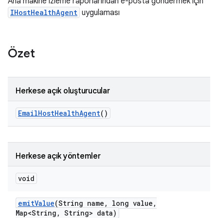
Ana makine izleme raporlarından e-posta göndermek için
IHostHealthAgent
uygulaması
Özet
Herkese açık oluşturucular
Email
Host
Health
Agent
()
Herkese açık yöntemler
void
emit
Value
(String name
,
long value
,
Map<String
,
String> data)