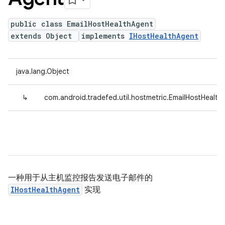
public class EmailHostHealthAgent
extends Object
implements
IHostHealthAgent
java.lang.Object
↳
com.android.tradefed.util.hostmetric.EmailHostHealth
一种用于从主机监控报告发送电子邮件的
IHostHealthAgent
实现