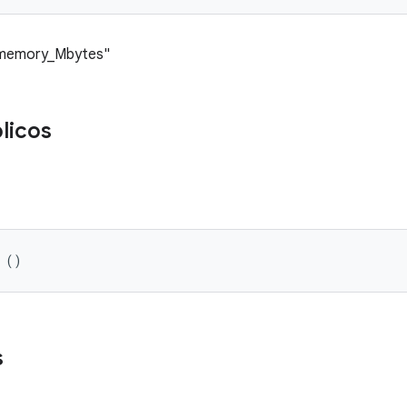
_memory_Mbytes"
licos
 ()
s