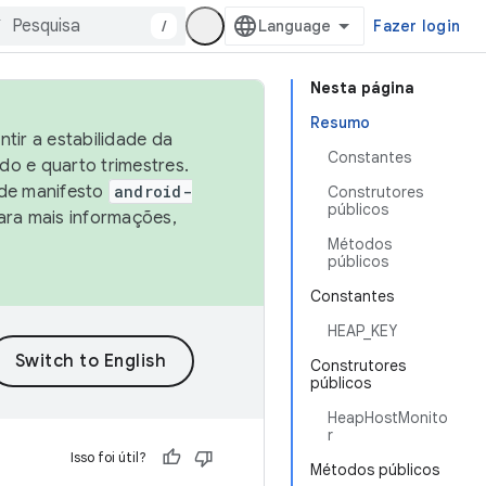
/
Fazer login
Nesta página
Resumo
tir a estabilidade da
Constantes
o e quarto trimestres.
 de manifesto
android-
Construtores
públicos
ara mais informações,
Métodos
públicos
Constantes
HEAP_KEY
Construtores
públicos
HeapHostMonito
r
Isso foi útil?
Métodos públicos