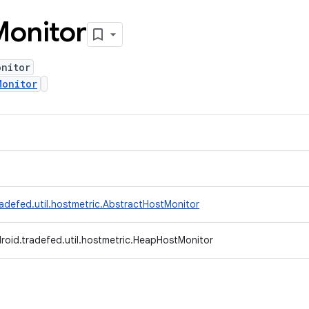
Monitor
onitor
Monitor
adefed.util.hostmetric.AbstractHostMonitor
roid.tradefed.util.hostmetric.HeapHostMonitor