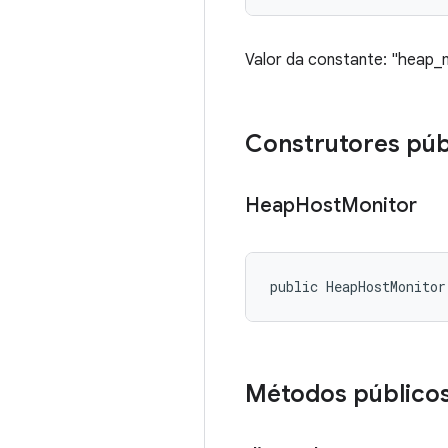
Valor da constante: "heap
Construtores púb
Heap
Host
Monitor
public HeapHostMonitor
Métodos público