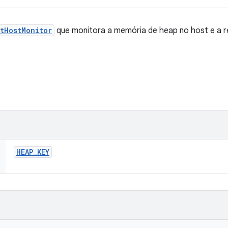
tHostMonitor
que monitora a memória de heap no host e a r
HEAP
_
KEY