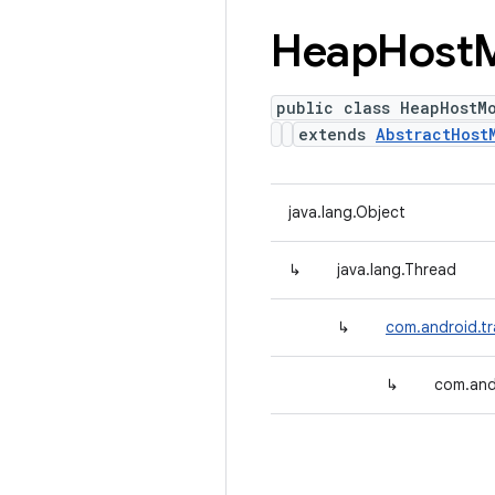
Heap
Host
public class HeapHostM
extends
AbstractHost
java.lang.Object
↳
java.lang.Thread
↳
com.android.tr
↳
com.and