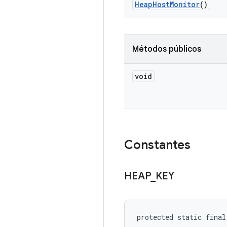
Heap
Host
Monitor
()
Métodos públicos
void
Constantes
HEAP
_
KEY
protected static final