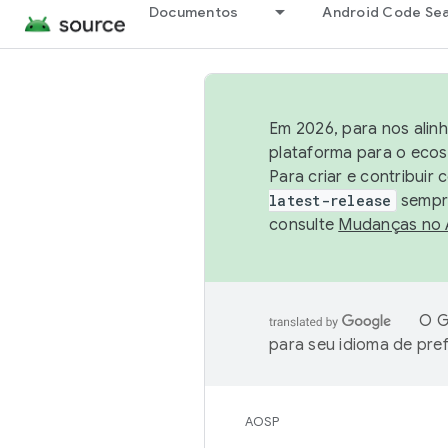
Documentos
Android Code Se
Em 2026, para nos alin
plataforma para o ecos
Para criar e contribuir
latest-release
sempre
consulte
Mudanças no
O G
para seu idioma de pre
AOSP