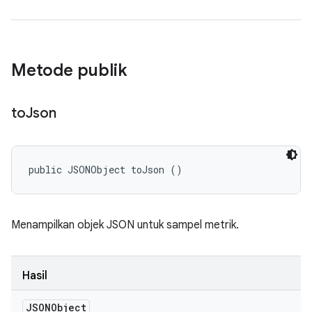
Metode publik
to
Json
public JSONObject toJson ()
Menampilkan objek JSON untuk sampel metrik.
Hasil
JSONObject