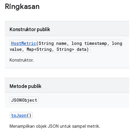
Ringkasan
Konstruktor publik
Host
Metric
(String name
,
long timestamp
,
long
value
,
Map<String
,
String> data)
Konstruktor.
Metode publik
JSONObject
to
Json
()
Menampilkan objek JSON untuk sampel metrik.