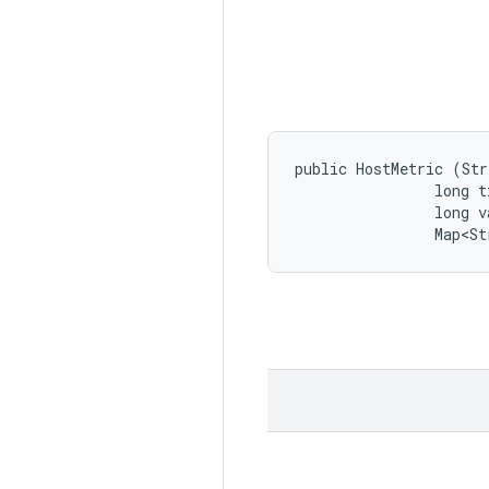
public HostMetric (Str
                long t
                long va
                Map<St