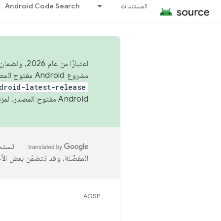
المستندات
Android Code Search
اعتبارًا من
مشروع Android مفتوح المصدر (AOSP) في الربعَين الثاني والرابع. لبناء مشروع Android مفتوح المصدر والمساهمة فيه، استخدِم
droid-latest-release
Android مفتوح المصدر. لمزيد من المعلومات، يُرجى الاطّلاع على
المفضّلة، وقد تتضمّن بعض الأ
AOSP