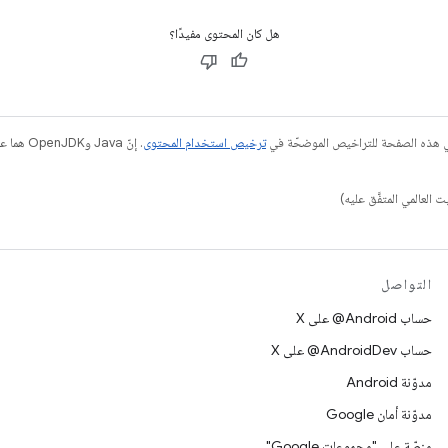
هل كان المحتوى مفيدًا؟
في هذه الصفحة للتراخيص الموضحّة في
ترخيص استخدام المحتوى
التواصل
حساب ‎@Android على X
حساب ‎@AndroidDev على X
مدوّنة Android
مدوّنة أمان Google
منصّة على "مجموعات Google"