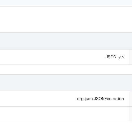
كائن JSON
org.json.JSONException