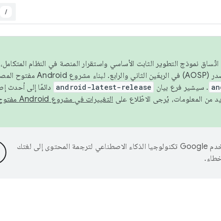
/
 عام 2026، ولضمان اتّساق نموذج التطوير الثابت الأساسي واستقرار المنصة في النظام المت
an
. سيشير فرع بيان
android-latest-release
دائمًا إلى أحدث إ
التغييرات في مشروع Android مفتوح المصدر
تستخدم Google تكنولوجيا الذكاء الاصطناعي لترجمة المحتوى إلى لغتك
خطاء.