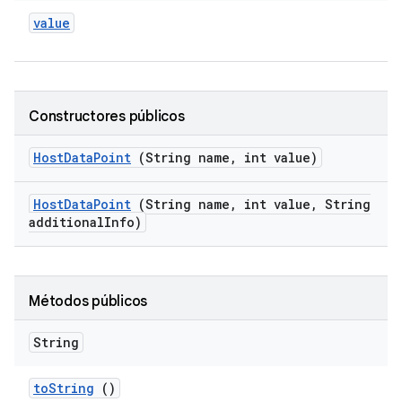
value
Constructores públicos
Host
Data
Point
(String name
,
int value)
Host
Data
Point
(String name
,
int value
,
String
additional
Info)
Métodos públicos
String
to
String
()