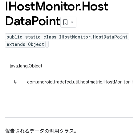
IHost
Monitor
.
Host
Data
Point
public static class IHostMonitor.HostDataPoint
extends Object
java.lang.Object
↳
com.android.tradefed.util.hostmetric.IHostMonitor.Ho
報告されるデータの汎用クラス。