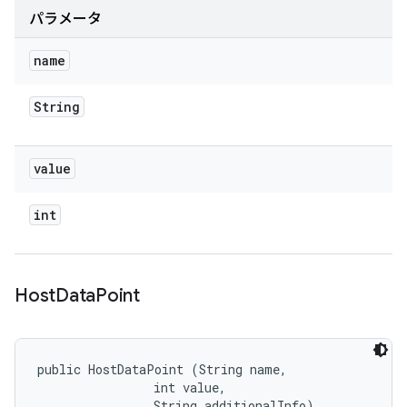
パラメータ
name
String
value
int
Host
Data
Point
public HostDataPoint (String name, 

                int value, 

                String additionalInfo)