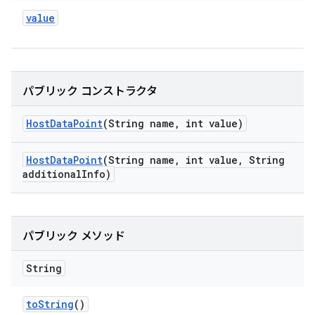
value
パブリック コンストラクタ
Host
Data
Point
(String name
,
int value)
Host
Data
Point
(String name
,
int value
,
String
additional
Info)
パブリック メソッド
String
to
String
()