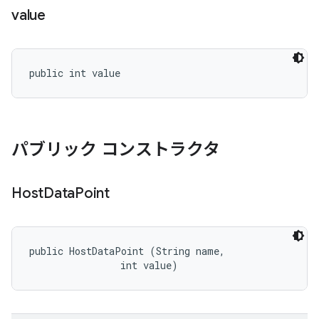
value
public int value
パブリック コンストラクタ
Host
Data
Point
public HostDataPoint (String name, 

                int value)