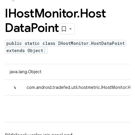
IHost
Monitor
.
Host
Data
Point
public static class IHostMonitor.HostDataPoint
extends Object
java.lang.Object
↳
com.android.tradefed.util.hostmetric.IHostMonitor.Ho