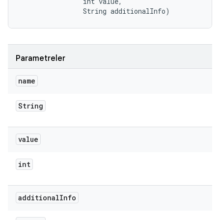
                int value, 

                String additionalInfo)
Parametreler
name
String
value
int
additional
Info