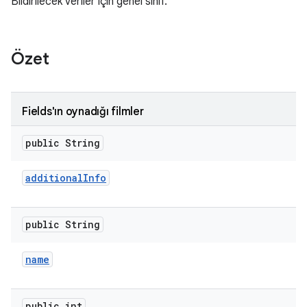
Bildirilecek veriler için genel sınıf.
Özet
Fields'ın oynadığı filmler
public String
additional
Info
public String
name
public int