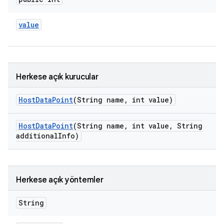
value
Herkese açık kurucular
Host
Data
Point
(String name
,
int value)
Host
Data
Point
(String name
,
int value
,
String
additional
Info)
Herkese açık yöntemler
String