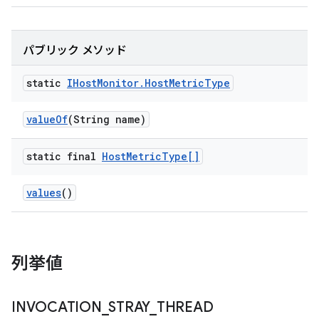
パブリック メソッド
static
IHost
Monitor
.
Host
Metric
Type
value
Of
(String name)
static final
Host
Metric
Type[]
values
()
列挙値
INVOCATION
_
STRAY
_
THREAD