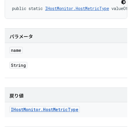
public static 
IHostMonitor.HostMetricType
 valueOf 
パラメータ
name
String
戻り値
IHost
Monitor
.
Host
Metric
Type