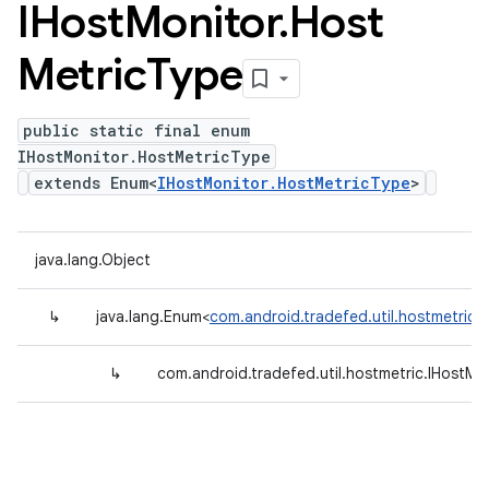
IHost
Monitor
.
Host
Metric
Type
public static final enum
IHostMonitor.HostMetricType
extends Enum<
IHostMonitor.HostMetricType
>
java.lang.Object
↳
java.lang.Enum<
com.android.tradefed.util.hostmetric.
↳
com.android.tradefed.util.hostmetric.IHostMo