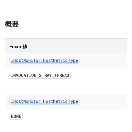
概要
Enum 値
IHost
Monitor
.
Host
Metric
Type
INVOCATION
_
STRAY
_
THREAD
IHost
Monitor
.
Host
Metric
Type
NONE