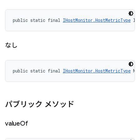
public static final 
IHostMonitor.HostMetricType
 IN
なし
public static final 
IHostMonitor.HostMetricType
 NO
パブリック メソッド
value
Of