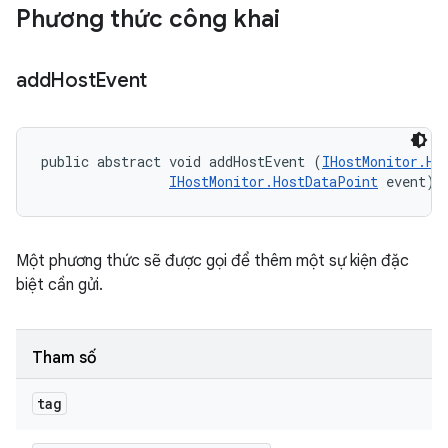
Phương thức công khai
add
Host
Event
public abstract void addHostEvent (
IHostMonitor.Ho
IHostMonitor.HostDataPoint
 event)
Một phương thức sẽ được gọi để thêm một sự kiện đặc
biệt cần gửi.
Tham số
tag