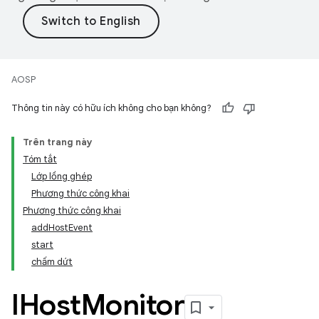
AOSP
Thông tin này có hữu ích không cho bạn không?
Trên trang này
Tóm tắt
Lớp lồng ghép
Phương thức công khai
Phương thức công khai
addHostEvent
start
chấm dứt
IHost
Monitor