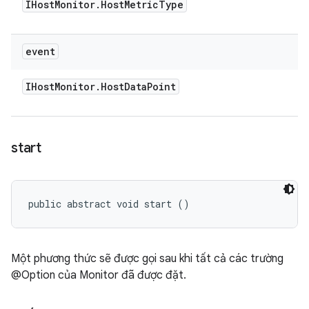
IHost
Monitor
.
Host
Metric
Type
event
IHost
Monitor
.
Host
Data
Point
start
public abstract void start ()
Một phương thức sẽ được gọi sau khi tất cả các trường
@Option của Monitor đã được đặt.