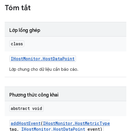
Tóm tắt
Lớp lồng ghép
class
IHost
Monitor
.
Host
Data
Point
Lớp chung cho dữ liệu cần báo cáo.
Phương thức công khai
abstract void
add
Host
Event
(
IHost
Monitor
.
Host
Metric
Type
tag
,
IHost
Monitor
.
Host
Data
Point
event)