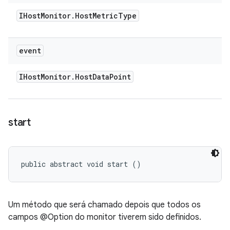
IHost
Monitor
.
Host
Metric
Type
event
IHost
Monitor
.
Host
Data
Point
start
public abstract void start ()
Um método que será chamado depois que todos os
campos @Option do monitor tiverem sido definidos.