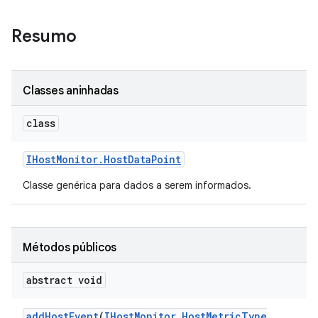
Resumo
Classes aninhadas
class
IHost
Monitor
.
Host
Data
Point
Classe genérica para dados a serem informados.
Métodos públicos
abstract void
add
Host
Event
(
IHost
Monitor
.
Host
Metric
Type