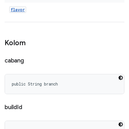
flavor
Kolom
cabang
public String branch
build
Id