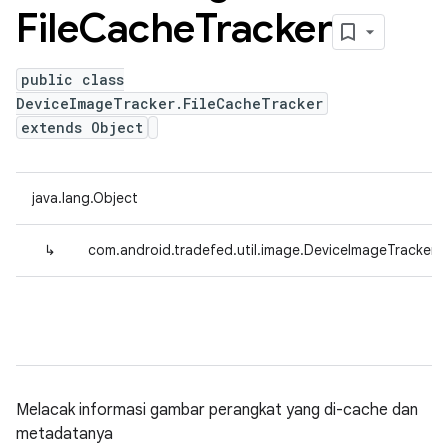
File
Cache
Tracker
public class
DeviceImageTracker.FileCacheTracker
extends Object
java.lang.Object
↳
com.android.tradefed.util.image.DeviceImageTracker.F
Melacak informasi gambar perangkat yang di-cache dan
metadatanya