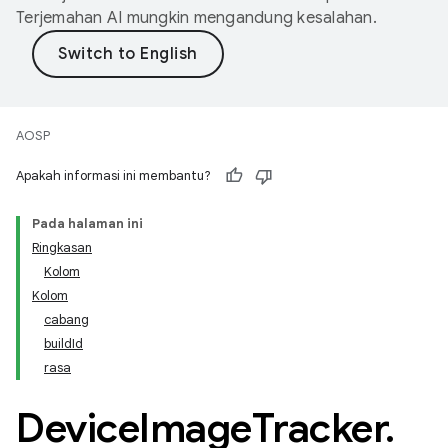
Terjemahan AI mungkin mengandung kesalahan.
AOSP
Apakah informasi ini membantu?
Pada halaman ini
Ringkasan
Kolom
Kolom
cabang
buildId
rasa
Device
Image
Tracker
.