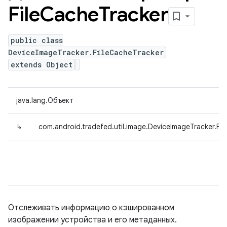
File
Cache
Tracker
public class
DeviceImageTracker.FileCacheTracker
extends Object
java.lang.Объект
↳
com.android.tradefed.util.image.DeviceImageTracker.Fi
Отслеживать информацию о кэшированном
изображении устройства и его метаданных.