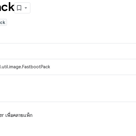
ack
ack
.util.image.FastbootPack
r เพื่อคลายแพ็ก