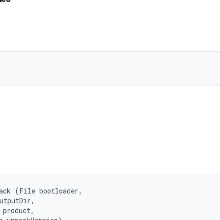
)
ack (File bootloader, 

utputDir, 

 product, 
