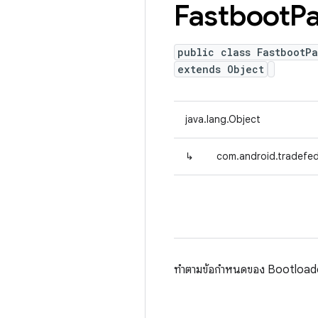
Fastboot
P
public class FastbootP
extends Object
java.lang.Object
↳
com.android.tradefed
ทำตามข้อกำหนดของ Bootloade