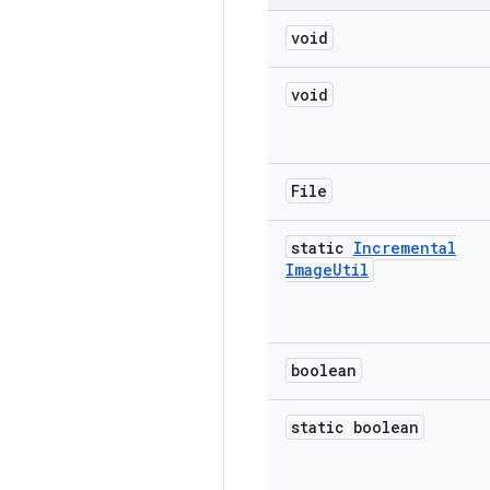
void
void
File
static
Incremental
Image
Util
boolean
static boolean