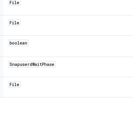
File
File
boolean
Snapuserd
Wait
Phase
File
ি