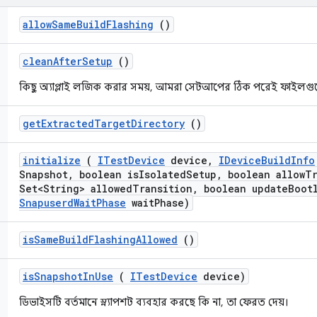
allow
Same
Build
Flashing
()
clean
After
Setup
()
কিছু অ্যাপ্লাই লজিক করার সময়, আমরা সেটআপের ঠিক পরেই ফাইলগুল
get
Extracted
Target
Directory
()
initialize
(
ITest
Device
device
,
IDevice
Build
Info
Snapshot
,
boolean is
Isolated
Setup
,
boolean allow
Tr
Set<String> allowed
Transition
,
boolean update
Boot
Snapuserd
Wait
Phase
wait
Phase)
is
Same
Build
Flashing
Allowed
()
is
Snapshot
In
Use
(
ITest
Device
device)
ডিভাইসটি বর্তমানে স্ন্যাপশট ব্যবহার করছে কি না, তা ফেরত দেয়।