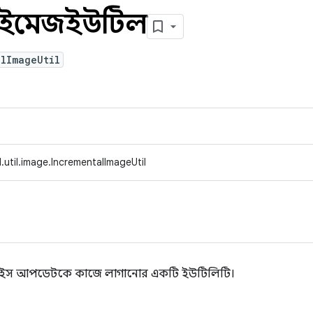
টালইমেজইউটিল
lImageUtil
util.image.IncrementalImageUtil
িভাইস আপডেটকে কাজে লাগানোর একটি ইউটিলিটি।