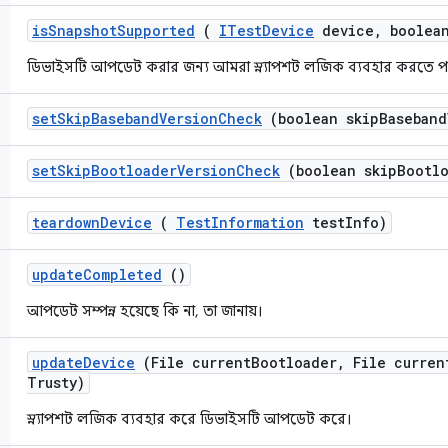
is
Snapshot
Supported
(
ITest
Device
device
,
boolean
ডিভাইসটি আপডেট করার জন্য আমরা স্ন্যাপশট লজিক ব্যবহার করতে পা
set
Skip
Baseband
Version
Check
(boolean skip
Baseband
set
Skip
Bootloader
Version
Check
(boolean skip
Bootl
teardown
Device
(
Test
Information
test
Info)
update
Completed
()
আপডেট সম্পন্ন হয়েছে কি না, তা জানায়।
update
Device
(File current
Bootloader
,
File curren
Trusty)
স্ন্যাপশট লজিক ব্যবহার করে ডিভাইসটি আপডেট করে।