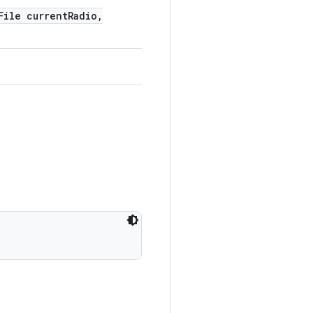
ile current
Radio
,