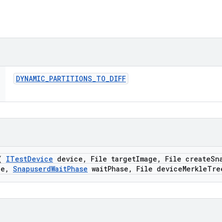
DYNAMIC
_
PARTITIONS
_
TO
_
DIFF
(
ITest
Device
device
,
File target
Image
,
File create
Sn
ce
,
Snapuserd
Wait
Phase
wait
Phase
,
File device
Merkle
Tre