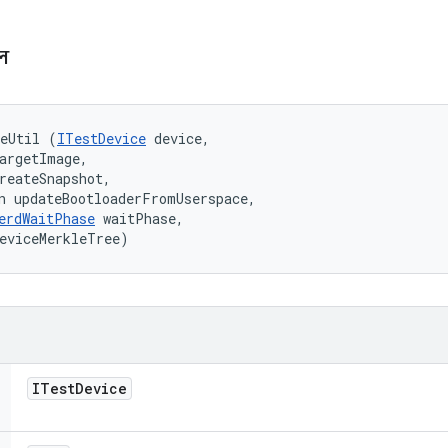
িল
geUtil (
ITestDevice
 device, 

argetImage, 

reateSnapshot, 

n updateBootloaderFromUserspace, 

erdWaitPhase
 waitPhase, 

eviceMerkleTree)
ITest
Device