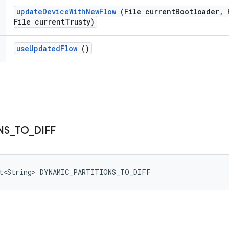
update
Device
With
New
Flow
(File current
Bootloader
,
F
File current
Trusty)
use
Updated
Flow
()
NS
_
TO
_
DIFF
et<String> DYNAMIC_PARTITIONS_TO_DIFF