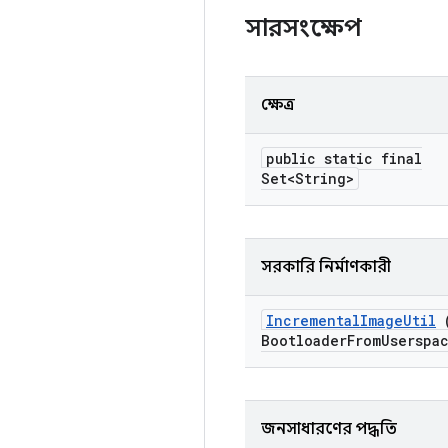
সারসংক্ষেপ
ক্ষেত্র
public static final
Set<String>
সরকারি নির্মাণকারী
Incremental
Image
Util
Bootloader
From
Userspa
জনসাধারণের পদ্ধতি