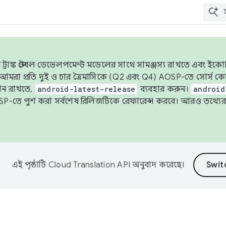
াঙ্ক স্টেবল ডেভেলপমেন্ট মডেলের সাথে সামঞ্জস্য রাখতে এবং ইকোসিস্ট
ে, আমরা প্রতি দুই ও চার ত্রৈমাসিকে (Q2 এবং Q4) AOSP-তে সোর্স
ান রাখতে,
android-latest-release
ব্যবহার করুন।
android
বদা AOSP-তে পুশ করা সর্বশেষ রিলিজটিকে রেফারেন্স করবে। আরও তথ্যের
এই পৃষ্ঠাটি
Cloud Translation API
অনুবাদ করেছে।