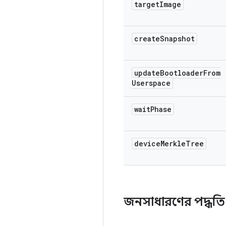
target
Image
create
Snapshot
update
Bootloader
From
Userspace
wait
Phase
device
Merkle
Tree
জনসাধারণের পদ্ধত