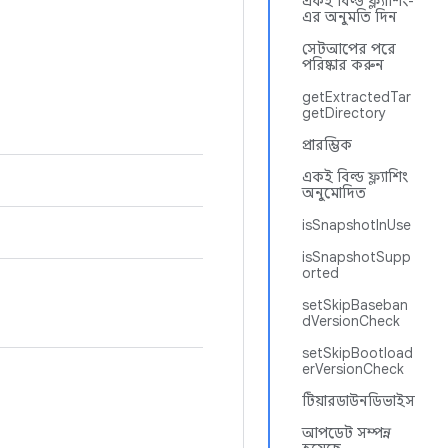
একই বিল্ড ফ্ল্যাশিং-
এর অনুমতি দিন
সেটআপের পরে
পরিষ্কার করুন
getExtractedTar
getDirectory
প্রারম্ভিক
একই বিল্ড ফ্ল্যাশিং
অনুমোদিত
isSnapshotInUse
isSnapshotSupp
orted
setSkipBaseban
dVersionCheck
setSkipBootload
erVersionCheck
টিয়ারডাউনডিভাইস
আপডেট সম্পন্ন