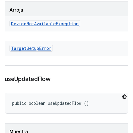
Arroja
Device
Not
Available
Exception
Target
Setup
Error
use
Updated
Flow
public boolean useUpdatedFlow ()
Muestra