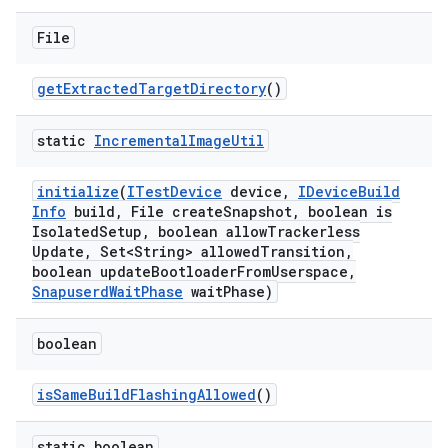
File
get
Extracted
Target
Directory
()
static
Incremental
Image
Util
initialize
(
ITest
Device
device
,
IDevice
Build
Info
build
,
File create
Snapshot
,
boolean is
Isolated
Setup
,
boolean allow
Trackerless
Update
,
Set<String> allowed
Transition
,
boolean update
Bootloader
From
Userspace
,
Snapuserd
Wait
Phase
wait
Phase)
boolean
is
Same
Build
Flashing
Allowed
()
static boolean