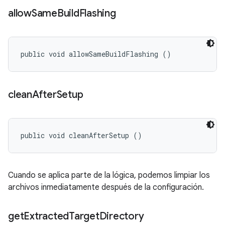
allow
Same
Build
Flashing
public void allowSameBuildFlashing ()
clean
After
Setup
public void cleanAfterSetup ()
Cuando se aplica parte de la lógica, podemos limpiar los
archivos inmediatamente después de la configuración.
get
Extracted
Target
Directory