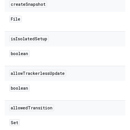
create
Snapshot
File
is
Isolated
Setup
boolean
allow
Trackerless
Update
boolean
allowed
Transition
Set