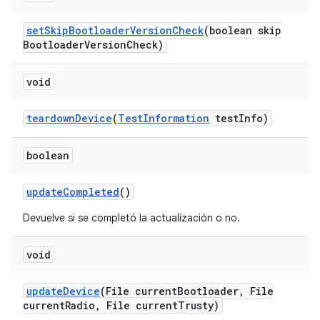
set
Skip
Bootloader
Version
Check
(boolean skip
Bootloader
Version
Check)
void
teardown
Device
(
Test
Information
test
Info)
boolean
update
Completed
()
Devuelve si se completó la actualización o no.
void
update
Device
(File current
Bootloader
,
File
current
Radio
,
File current
Trusty)