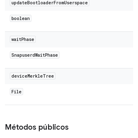
update
Bootloader
From
Userspace
boolean
wait
Phase
Snapuserd
Wait
Phase
device
Merkle
Tree
File
Métodos públicos