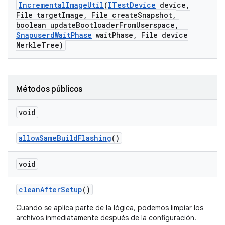
Incremental
Image
Util
(
ITest
Device
device
,
File target
Image
,
File create
Snapshot
,
boolean update
Bootloader
From
Userspace
,
Snapuserd
Wait
Phase
wait
Phase
,
File device
Merkle
Tree)
Métodos públicos
void
allow
Same
Build
Flashing
()
void
clean
After
Setup
()
Cuando se aplica parte de la lógica, podemos limpiar los
archivos inmediatamente después de la configuración.