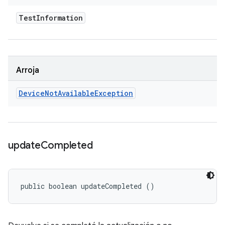
Test
Information
Arroja
Device
Not
Available
Exception
update
Completed
public boolean updateCompleted ()