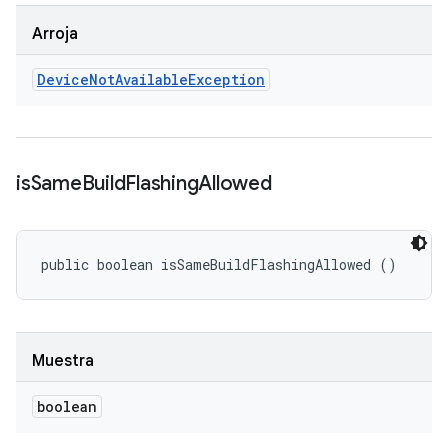
Arroja
Device
Not
Available
Exception
is
Same
Build
Flashing
Allowed
public boolean isSameBuildFlashingAllowed ()
Muestra
boolean