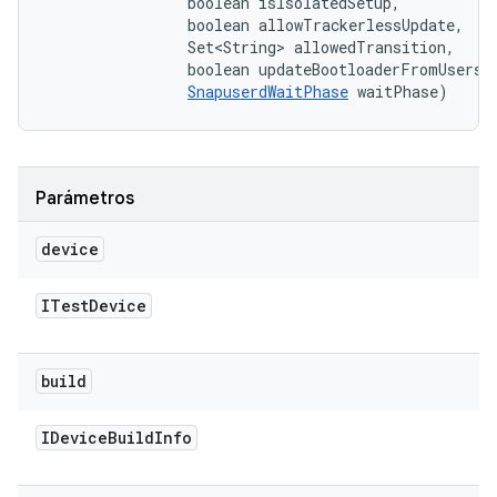
                boolean isIsolatedSetup, 

                boolean allowTrackerlessUpdate, 

                Set<String> allowedTransition, 

                boolean updateBootloaderFromUserspa
SnapuserdWaitPhase
 waitPhase)
Parámetros
device
ITest
Device
build
IDevice
Build
Info