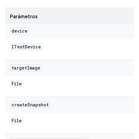
Parámetros
device
ITest
Device
target
Image
File
create
Snapshot
File