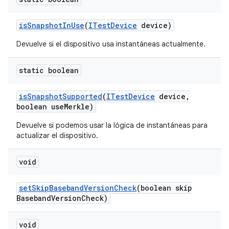
is
Snapshot
In
Use
(
ITest
Device
device)
Devuelve si el dispositivo usa instantáneas actualmente.
static boolean
is
Snapshot
Supported
(
ITest
Device
device
,
boolean use
Merkle)
Devuelve si podemos usar la lógica de instantáneas para
actualizar el dispositivo.
void
set
Skip
Baseband
Version
Check
(boolean skip
Baseband
Version
Check)
void