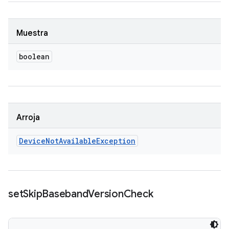
Muestra
boolean
Arroja
Device
Not
Available
Exception
set
Skip
Baseband
Version
Check