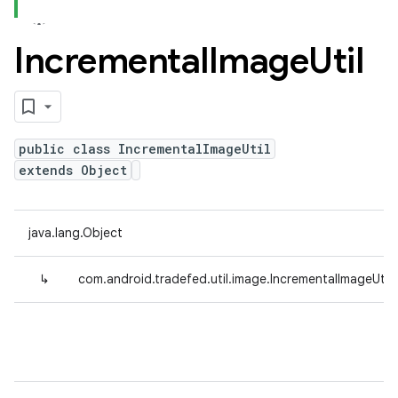
Incremental
Image
Util
public class IncrementalImageUtil
extends Object
java.lang.Object
↳
com.android.tradefed.util.image.IncrementalImageUtil