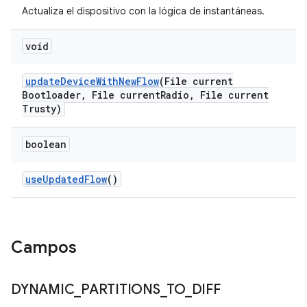
Actualiza el dispositivo con la lógica de instantáneas.
void
update
Device
With
New
Flow
(File current
Bootloader
,
File current
Radio
,
File current
Trusty)
boolean
use
Updated
Flow
()
Campos
DYNAMIC
_
PARTITIONS
_
TO
_
DIFF