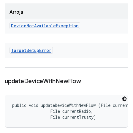
Arroja
Device
Not
Available
Exception
Target
Setup
Error
update
Device
With
New
Flow
public void updateDeviceWithNewFlow (File currentBo
                File currentRadio, 

                File currentTrusty)