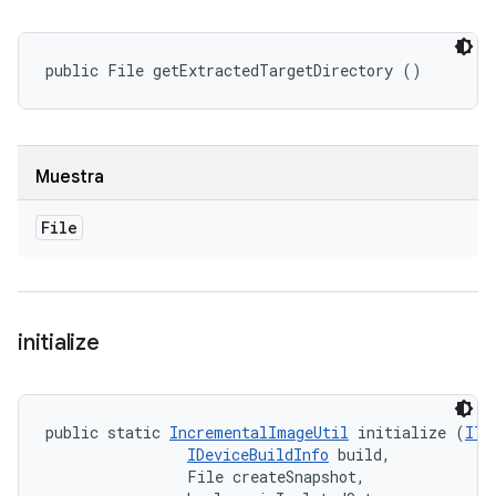
public File getExtractedTargetDirectory ()
Muestra
File
initialize
public static 
IncrementalImageUtil
 initialize (
ITe
IDeviceBuildInfo
 build, 

                File createSnapshot, 
