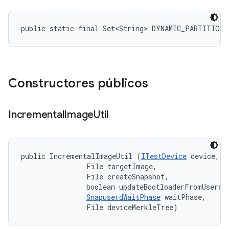
public static final Set<String> DYNAMIC_PARTITION
Constructores públicos
Incremental
Image
Util
public IncrementalImageUtil (
ITestDevice
 device, 

                File targetImage, 

                File createSnapshot, 

                boolean updateBootloaderFromUserspa
SnapuserdWaitPhase
 waitPhase, 

                File deviceMerkleTree)