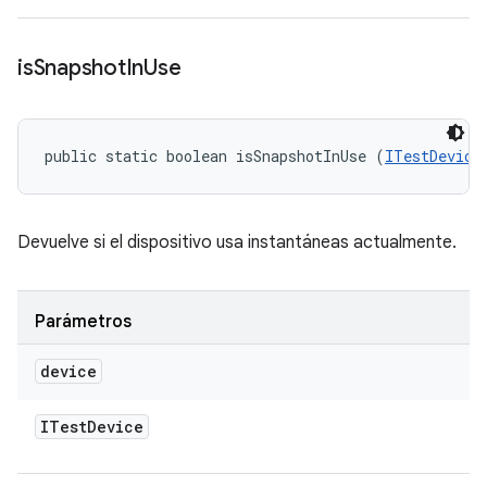
is
Snapshot
In
Use
public static boolean isSnapshotInUse (
ITestDevice
Devuelve si el dispositivo usa instantáneas actualmente.
Parámetros
device
ITest
Device