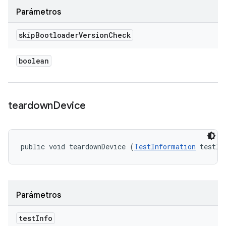
Parámetros
skip
Bootloader
Version
Check
boolean
teardown
Device
public void teardownDevice (
TestInformation
 testIn
Parámetros
test
Info