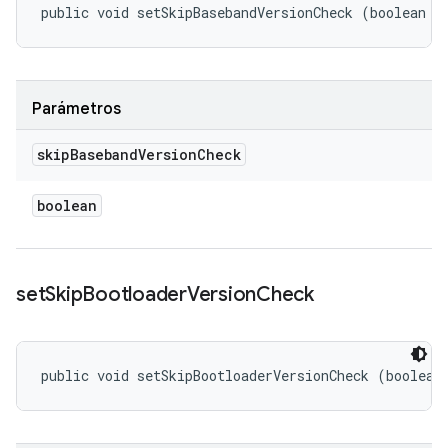
public void setSkipBasebandVersionCheck (boolean s
Parámetros
skip
Baseband
Version
Check
boolean
set
Skip
Bootloader
Version
Check
public void setSkipBootloaderVersionCheck (boolean