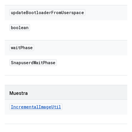
update
Bootloader
From
Userspace
boolean
wait
Phase
Snapuserd
Wait
Phase
Muestra
Incremental
Image
Util