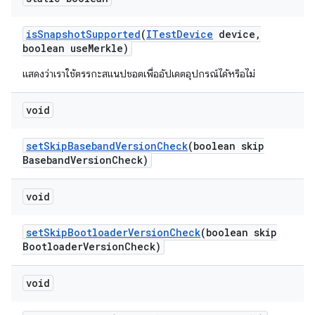
is
Snapshot
Supported
(
ITest
Device
device
,
boolean use
Merkle)
แสดงว่าเราใช้ตรรกะสแนปชอตเพื่ออัปเดตอุปกรณ์ได้หรือไม่
void
set
Skip
Baseband
Version
Check
(boolean skip
Baseband
Version
Check)
void
set
Skip
Bootloader
Version
Check
(boolean skip
Bootloader
Version
Check)
void