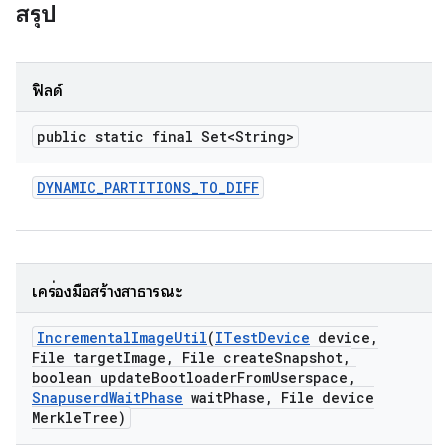
สรุป
ฟิลด์
public static final Set<String>
DYNAMIC
_
PARTITIONS
_
TO
_
DIFF
เครื่องมือสร้างสาธารณะ
Incremental
Image
Util
(
ITest
Device
device
,
File target
Image
,
File create
Snapshot
,
boolean update
Bootloader
From
Userspace
,
Snapuserd
Wait
Phase
wait
Phase
,
File device
Merkle
Tree)