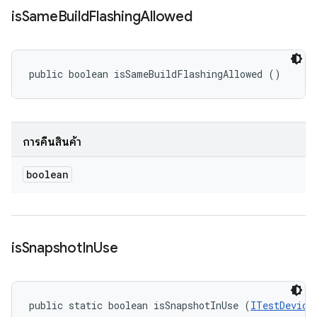
is
Same
Build
Flashing
Allowed
public boolean isSameBuildFlashingAllowed ()
การคืนสินค้า
boolean
is
Snapshot
In
Use
public static boolean isSnapshotInUse (
ITestDevice