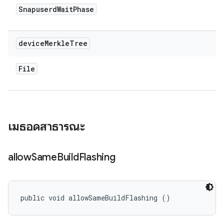
Snapuserd
Wait
Phase
device
Merkle
Tree
File
เมธอดสาธารณะ
allow
Same
Build
Flashing
public void allowSameBuildFlashing ()