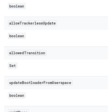
boolean
allow
Trackerless
Update
boolean
allowed
Transition
Set
update
Bootloader
From
Userspace
boolean