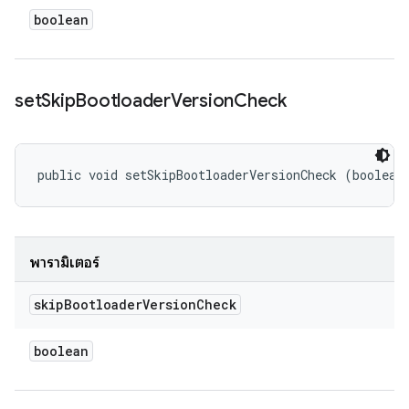
boolean
set
Skip
Bootloader
Version
Check
public void setSkipBootloaderVersionCheck (boolean
พารามิเตอร์
skip
Bootloader
Version
Check
boolean