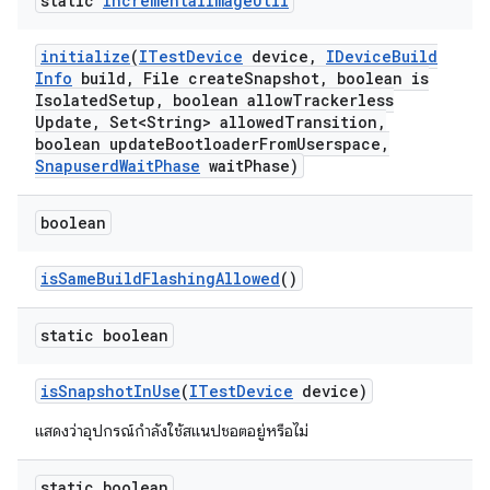
static
Incremental
Image
Util
initialize
(
ITest
Device
device
,
IDevice
Build
Info
build
,
File create
Snapshot
,
boolean is
Isolated
Setup
,
boolean allow
Trackerless
Update
,
Set<String> allowed
Transition
,
boolean update
Bootloader
From
Userspace
,
Snapuserd
Wait
Phase
wait
Phase)
boolean
is
Same
Build
Flashing
Allowed
()
static boolean
is
Snapshot
In
Use
(
ITest
Device
device)
แสดงว่าอุปกรณ์กำลังใช้สแนปชอตอยู่หรือไม่
static boolean