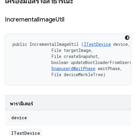
เครื่องมือสร้างสาธารณะ
Incremental
Image
Util
public IncrementalImageUtil (
ITestDevice
 device, 

                File targetImage, 

                File createSnapshot, 

                boolean updateBootloaderFromUserspa
SnapuserdWaitPhase
 waitPhase, 

                File deviceMerkleTree)
พารามิเตอร์
device
ITest
Device