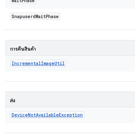
wait
Phase
Snapuserd
Wait
Phase
การคืนสินค้า
Incremental
Image
Util
ส่ง
Device
Not
Available
Exception