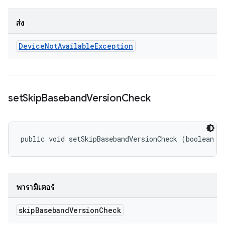
ส่ง
Device
Not
Available
Exception
set
Skip
Baseband
Version
Check
public void setSkipBasebandVersionCheck (boolean s
พารามิเตอร์
skip
Baseband
Version
Check