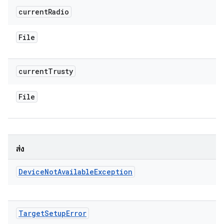
current
Radio
File
current
Trusty
File
ส่ง
Device
Not
Available
Exception
Target
Setup
Error