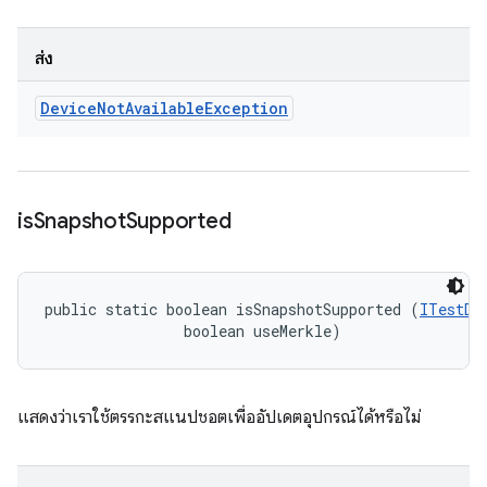
ส่ง
Device
Not
Available
Exception
is
Snapshot
Supported
public static boolean isSnapshotSupported (
ITestDe
                boolean useMerkle)
แสดงว่าเราใช้ตรรกะสแนปชอตเพื่ออัปเดตอุปกรณ์ได้หรือไม่