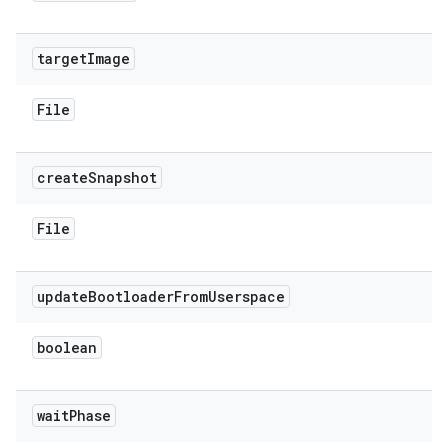
target
Image
File
create
Snapshot
File
update
Bootloader
From
Userspace
boolean
wait
Phase