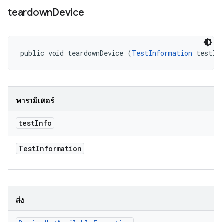
teardown
Device
public void teardownDevice (
TestInformation
 testIn
พารามิเตอร์
test
Info
Test
Information
ส่ง