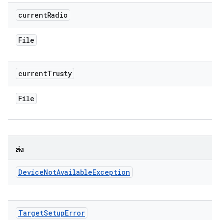
current
Radio
File
current
Trusty
File
ส่ง
Device
Not
Available
Exception
Target
Setup
Error