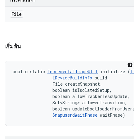
การคืนสินค้า
File
เริ่มต้น
public static 
IncrementalImageUtil
 initialize (
ITe
IDeviceBuildInfo
 build, 

                File createSnapshot, 

                boolean isIsolatedSetup, 

                boolean allowTrackerlessUpdate, 

                Set<String> allowedTransition, 

                boolean updateBootloaderFromUserspa
SnapuserdWaitPhase
 waitPhase)