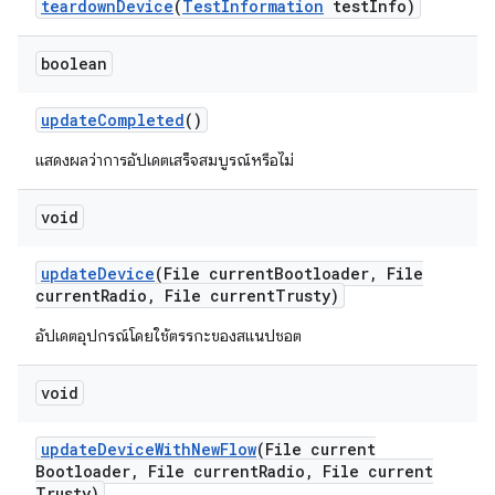
teardown
Device
(
Test
Information
test
Info)
boolean
update
Completed
()
แสดงผลว่าการอัปเดตเสร็จสมบูรณ์หรือไม่
void
update
Device
(File current
Bootloader
,
File
current
Radio
,
File current
Trusty)
อัปเดตอุปกรณ์โดยใช้ตรรกะของสแนปชอต
void
update
Device
With
New
Flow
(File current
Bootloader
,
File current
Radio
,
File current
Trusty)