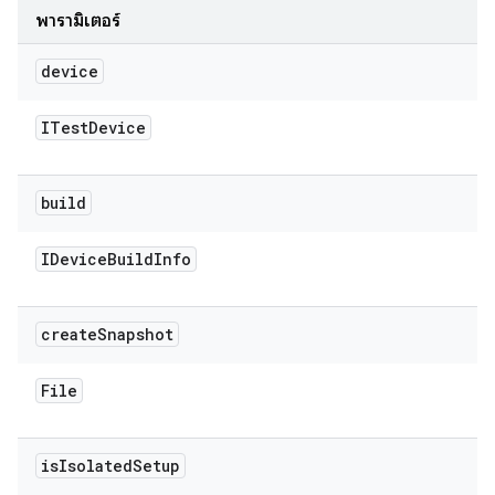
พารามิเตอร์
device
ITest
Device
build
IDevice
Build
Info
create
Snapshot
File
is
Isolated
Setup