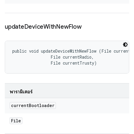
update
Device
With
New
Flow
public void updateDeviceWithNewFlow (File currentBo
                File currentRadio, 

                File currentTrusty)
พารามิเตอร์
current
Bootloader
File