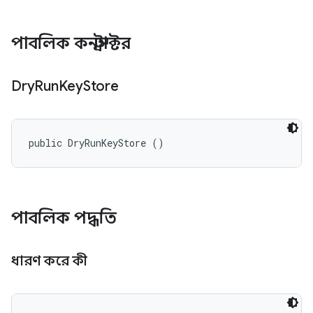
পাবলিক কনস্ট্রাক্টর
Dry
Run
Key
Store
public DryRunKeyStore ()
পাবলিক পদ্ধতি
ধারণ করে কী