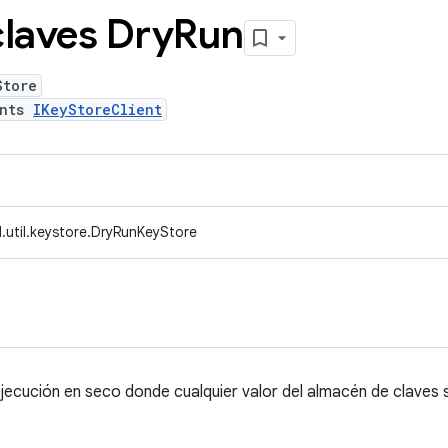
claves Dry
Run
Store
ents
IKeyStoreClient
.util.keystore.DryRunKeyStore
jecución en seco donde cualquier valor del almacén de claves