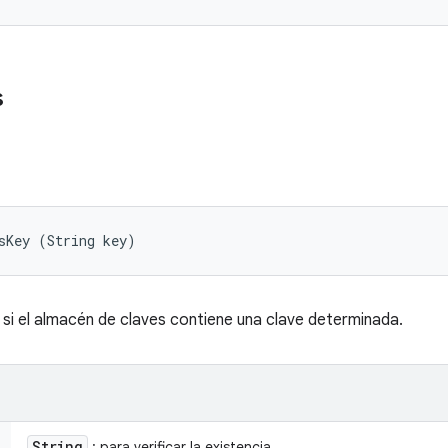
s
sKey (String key)
i el almacén de claves contiene una clave determinada.
String
: para verificar la existencia.