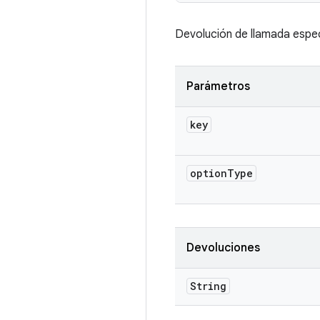
Devolución de llamada espec
Parámetros
key
option
Type
Devoluciones
String