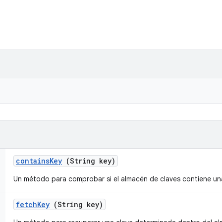
contains
Key
(String key)
Un método para comprobar si el almacén de claves contiene un
fetch
Key
(String key)