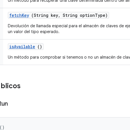
Un método para recuperar una clave determinada dentro del al
fetch
Key
(String key
,
String option
Type)
Devolución de llamada especial para el almacén de claves de ej
un valor del tipo esperado.
is
Available
()
Un método para comprobar si tenemos o no un almacén de clave
blicos
Run
()