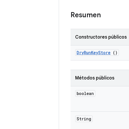
Resumen
Constructores públicos
Dry
Run
Key
Store
()
Métodos públicos
boolean
String