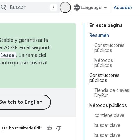
/
Acceder
En esta página
Resumen
table y garantizar la
Constructores
 el AOSP en el segundo
públicos
elease
. La rama del
Métodos
ente que se envió al
públicos
Constructores
públicos
Tienda de claves
DryRun
Métodos públicos
contiene clave
buscar clave
¿Te ha resultado útil?
buscar clave