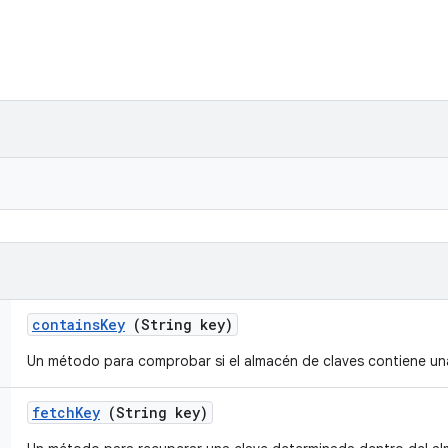
contains
Key
(String key)
Un método para comprobar si el almacén de claves contiene un
fetch
Key
(String key)