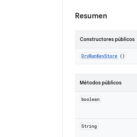
Resumen
Constructores públicos
Dry
Run
Key
Store
()
Métodos públicos
boolean
String