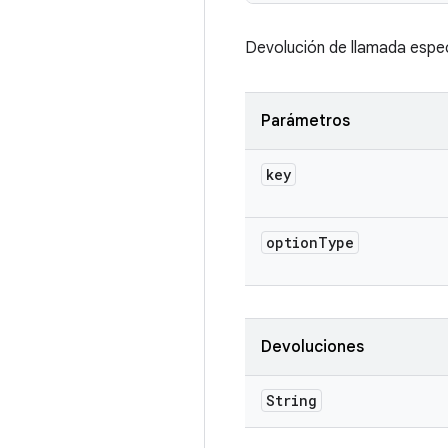
Devolución de llamada espec
Parámetros
key
option
Type
Devoluciones
String