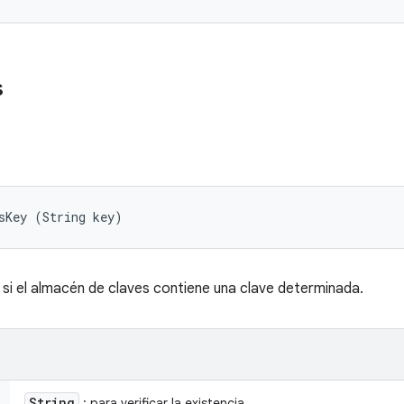
s
sKey (String key)
i el almacén de claves contiene una clave determinada.
String
: para verificar la existencia.