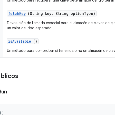
Un método para recuperar una clave determinada dentro del al
fetch
Key
(String key
,
String option
Type)
Devolución de llamada especial para el almacén de claves de ej
un valor del tipo esperado.
is
Available
()
Un método para comprobar si tenemos o no un almacén de clave
blicos
Run
()