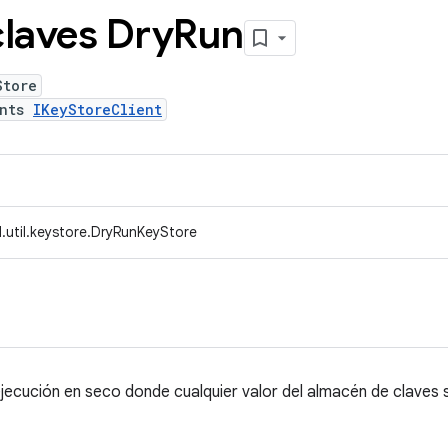
claves Dry
Run
Store
ents
IKeyStoreClient
.util.keystore.DryRunKeyStore
jecución en seco donde cualquier valor del almacén de claves