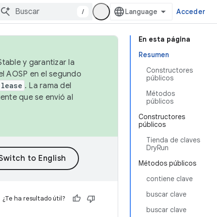
/
Acceder
En esta página
Resumen
table y garantizar la
Constructores
 el AOSP en el segundo
públicos
elease
. La rama del
Métodos
ente que se envió al
públicos
Constructores
públicos
Tienda de claves
DryRun
Métodos públicos
contiene clave
buscar clave
¿Te ha resultado útil?
buscar clave