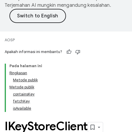
Terjemahan AI mungkin mengandung kesalahan.
AOSP
Apakah informasi ini membantu?
Pada halaman ini
Ringkasan
Metode publik
Metode publik
containsKey
fetchKey
isAvailable
IKey
Store
Client