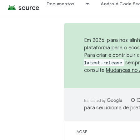
Documentos
Android Code Se
Em 2026, para nos alin
plataforma para o ecos
Para criar e contribuir
latest-release
sempre
consulte
Mudanças no
O G
para seu idioma de pre
AOSP