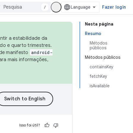
/
Fazer login
Nesta página
Resumo
tir a estabilidade da
Métodos
o e quarto trimestres.
públicos
 de manifesto
android-
Métodos públicos
ara mais informações,
containsKey
fetchKey
isAvailable
Isso foi útil?