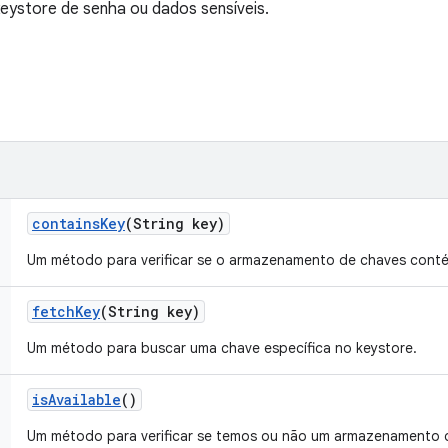
eystore de senha ou dados sensíveis.
contains
Key
(String key)
Um método para verificar se o armazenamento de chaves conté
fetch
Key
(String key)
Um método para buscar uma chave específica no keystore.
is
Available
()
Um método para verificar se temos ou não um armazenamento d