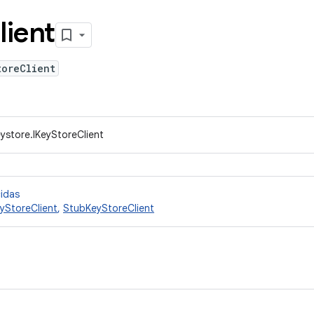
lient
toreClient
eystore.IKeyStoreClient
cidas
yStoreClient
,
StubKeyStoreClient