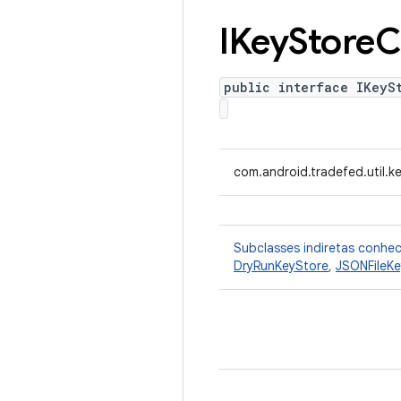
IKey
Store
C
public interface IKeyS
com.android.tradefed.util.k
Subclasses indiretas conhe
DryRunKeyStore
,
JSONFileKe