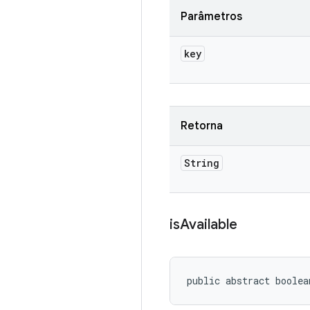
Parâmetros
key
Retorna
String
is
Available
public abstract boolea