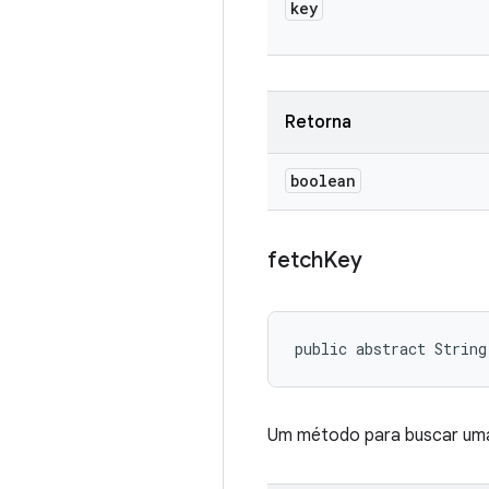
key
Retorna
boolean
fetch
Key
public abstract String
Um método para buscar uma 