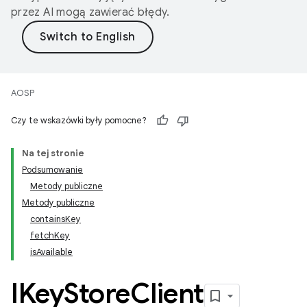
przez AI mogą zawierać błędy.
AOSP
Czy te wskazówki były pomocne?
Na tej stronie
Podsumowanie
Metody publiczne
Metody publiczne
containsKey
fetchKey
isAvailable
IKey
Store
Client