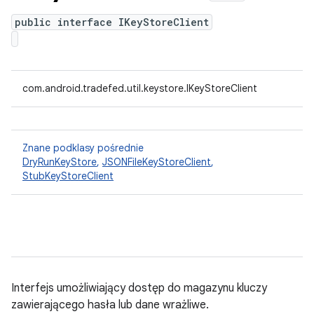
public interface IKeyStoreClient
com.android.tradefed.util.keystore.IKeyStoreClient
Znane podklasy pośrednie
DryRunKeyStore
,
JSONFileKeyStoreClient
,
StubKeyStoreClient
Interfejs umożliwiający dostęp do magazynu kluczy
zawierającego hasła lub dane wrażliwe.