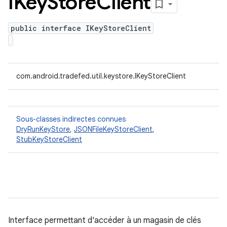
IKey
Store
Client
public interface IKeyStoreClient
com.android.tradefed.util.keystore.IKeyStoreClient
Sous-classes indirectes connues
DryRunKeyStore
,
JSONFileKeyStoreClient
,
StubKeyStoreClient
Interface permettant d'accéder à un magasin de clés