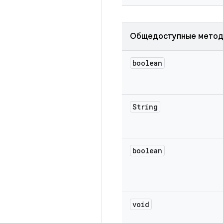
Общедоступные мето
boolean
String
boolean
void