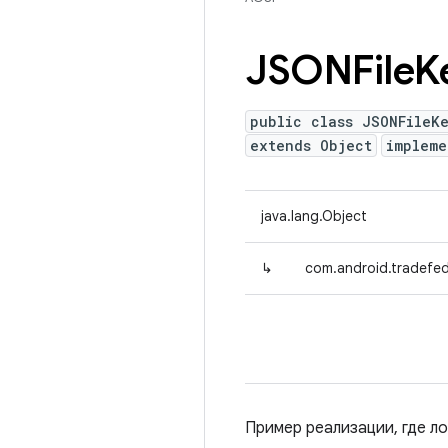
JSONFile
K
public class JSONFileK
extends Object
implem
java.lang.Object
↳
com.android.tradefed
Пример реализации, где л