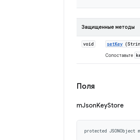
Защищенные методы
void
set
Key
(Strin
k
Сопоставьте
Поля
m
Json
Key
Store
protected JSONObject 