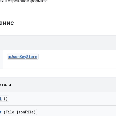
ия в строковом формате.
жание
m
Json
Key
Store
ители
t
()
t
(File json
File)