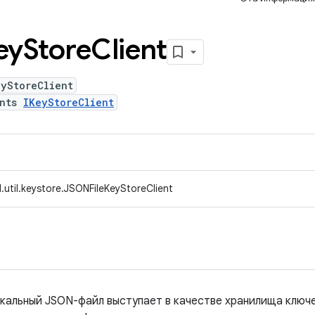
ey
Store
Client
eyStoreClient
ents
IKeyStoreClient
.util.keystore.JSONFileKeyStoreClient
окальный JSON-файл выступает в качестве хранилища ключ