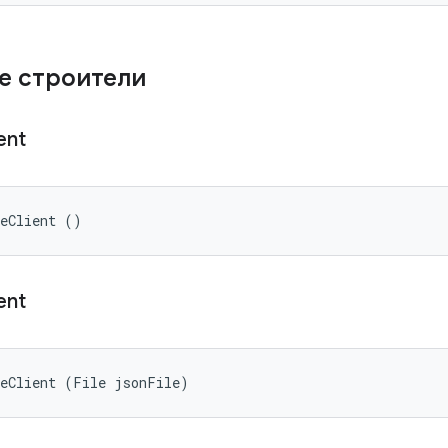
е строители
ient
reClient ()
ient
reClient (File jsonFile)