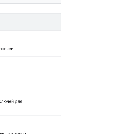
ключей.
.
ключей для
лища ключей.