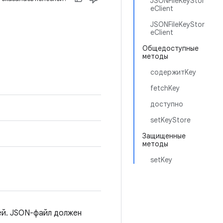
JSONFileKeyStor
eClient
JSONFileKeyStor
eClient
Общедоступные
методы
содержитKey
fetchKey
доступно
setKeyStore
Защищенные
методы
setKey
ей. JSON-файл должен