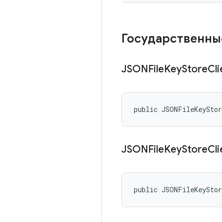
Государственны
JSONFile
Key
Store
Cl
public JSONFileKeySto
JSONFile
Key
Store
Cl
public JSONFileKeySto