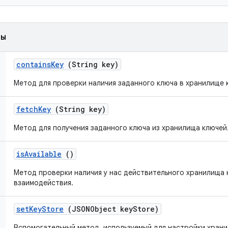
ды
contains
Key
(String key)
Метод для проверки наличия заданного ключа в хранилище 
fetch
Key
(String key)
Метод для получения заданного ключа из хранилища ключей
is
Available
()
Метод проверки наличия у нас действительного хранилища 
взаимодействия.
set
Key
Store
(JSONObject key
Store)
Вспомогательный метод, используемый для настройки храни