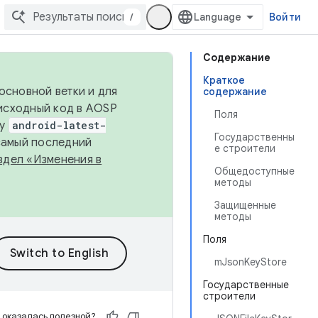
/
Войти
Содержание
Краткое
основной ветки и для
содержание
исходный код в AOSP
Поля
ку
android-latest-
Государственны
 самый последний
е строители
здел «Изменения в
Общедоступные
методы
Защищенные
методы
Поля
mJsonKeyStore
Государственные
строители
 оказалась полезной?