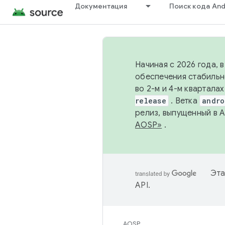
Документация
Поиск кода And
Начиная с 2026 года, 
обеспечения стабильн
во 2-м и 4-м квартала
release
. Ветка
andro
релиз, выпущенный в 
AOSP»
.
Эта
API
.
AOSP