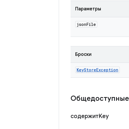
Параметры
json
File
Броски
Key
Store
Exception
Общедоступные
содержитKey