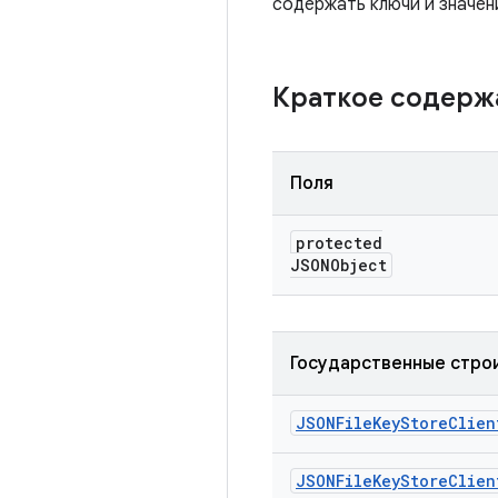
содержать ключи и значен
Краткое содер
Поля
protected
JSONObject
Государственные стро
JSONFile
Key
Store
Clien
JSONFile
Key
Store
Clien