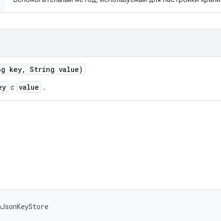
g key
,
String value)
ey
value
с
.
mJsonKeyStore