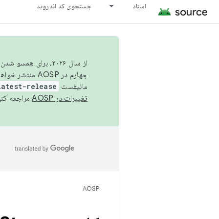
اسناد
جستجوی کد اندروید
از سال ۲۰۲۶، برای ه
چهارم در AOSP منتشر خواهیم کرد. برای ساخت و مشارکت در AOSP،
مانیفست
latest-release
تغییرات در AOSP
مراجعه کنی
ا
AOSP