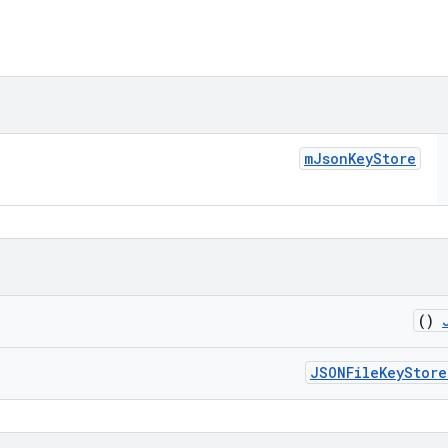
m
Json
Key
Store
()
JSONFile
Key
Store