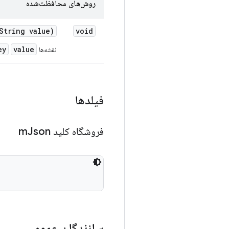
روش‌های محافظت‌شده
tring value)
void
ey
value
نقشه‌ها
فیلدها
فروشگاه کلید m
Json
سازندگان عمومی