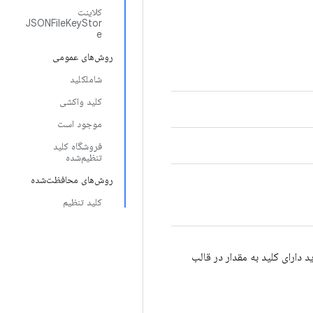
کلاینت
JSONFileKeyStor
e
روش‌های عمومی
شاملکلید
کلید واکشی
موجود است
فروشگاه کلید
تنظیم‌شده
روش‌های محافظت‌شده
کلید تنظیم
ازی نمونه که در آن یک فایل JSON محلی به عنوان محل ذخیره کلید عمل می‌کند. فایل متنی JSON باید دارای کلید به مقدار در قالب