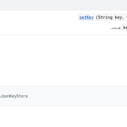
set
Key
(String key
,
S
k
هستند.
mJsonKeyStore