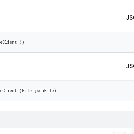
reClient ()
reClient (File jsonFile)