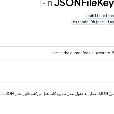
Key
public class
extends Object
im
com.android.tradefed.util.keystore.J
یک پیاده‌س