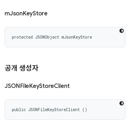
m
Json
Key
Store
protected JSONObject mJsonKeyStore
공개 생성자
JSONFile
Key
Store
Client
public JSONFileKeyStoreClient ()