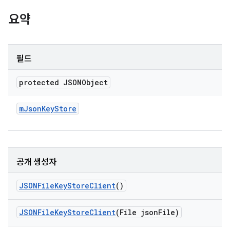
요약
필드
protected JSONObject
m
Json
Key
Store
공개 생성자
JSONFile
Key
Store
Client
()
JSONFile
Key
Store
Client
(File json
File)