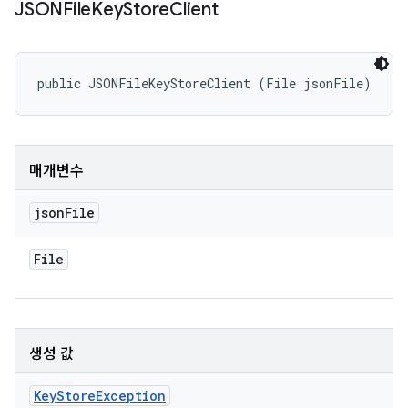
JSONFile
Key
Store
Client
public JSONFileKeyStoreClient (File jsonFile)
매개변수
json
File
File
생성 값
Key
Store
Exception